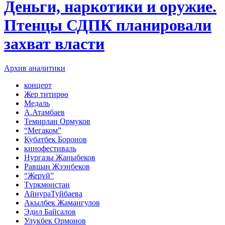
Деньги, наркотики и оружие.
Птенцы СДПК планировали
захват власти
Архив аналитики
концерт
Жер титирөө
Медаль
А.Атамбаев
Темирлан Ормуков
“Мегаком”
Кубатбек Боронов
кинофестиваль
Нургазы Жаныбеков
Равшан Жээнбеков
“Жерүй”
Түркмөнстан
АйнураТуйбаева
Акылбек Жамангулов
Эдил Байсалов
Улукбек Ормонов