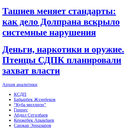
Ташиев меняет стандарты:
как дело Долпрана вскрыло
системные нарушения
Деньги, наркотики и оружие.
Птенцы СДПК планировали
захват власти
Архив аналитики
КСДП
Бабырбек Жээнбеков
“Куба миллион”
Гиннес
Абдил Сегизбаев
Кенжебек Арыкбаев
Санжар Энназаров