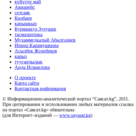
күйүүчү май
Авиарейс
селсаяк
Көлбаев
карышкыр
Курманкул Зулушев
тасмаэротика
Мухаммедкалый Абылгазиев
Ирина Карамушкина
Асылбек Жээнбеков
карыз
тууганчылык
Аида Исмаилова
О проекте
Карта сайта
Контактная информация
© Информационно-аналитический портал “Саясат.kg”, 2011.
При цитировании и использовании любых материалов ссылка
на портал «Саясат.kg» обязательна
(для Интернет–изданий —
www.sayasat.kg
)