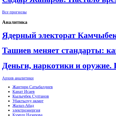
Все прогнозы
Аналитика
Ядерный электорат Камчыбе
Ташиев меняет стандарты: к
Деньги, наркотики и оружие.
Архив аналитики
Жантөрө Сатыбалдиев
Канат Исаев
Кылычбек Султанов
Убактылуу өкмөт
Жалал-Абад
электроэнергия
Күмүш Назарова