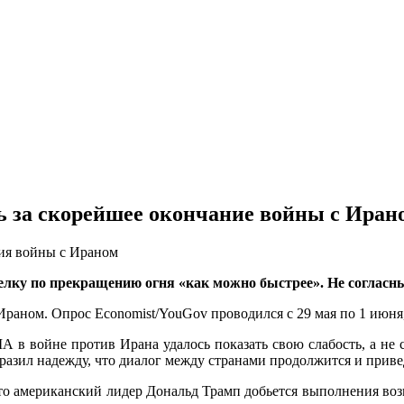
 за скорейшее окончание войны с Иран
ния войны с Ираном
ку по прекращению огня «как можно быстрее». Не согласны 
аном. Опрос Economist/YouGov проводился с 29 мая по 1 июня,
 в войне против Ирана удалось показать свою слабость, а не 
азил надежду, что диалог между странами продолжится и приве
то американский лидер Дональд Трамп добьется выполнения воз