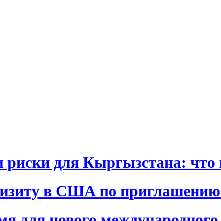
и риски для Кыргызстана: что 
визиту в США по приглашению
я для нового международного 