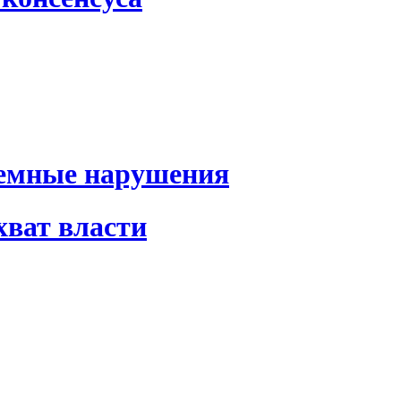
темные нарушения
хват власти