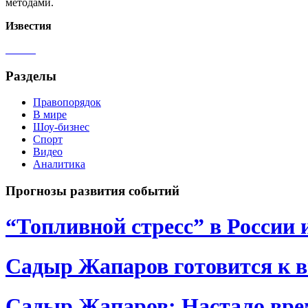
методами.
Известия
Разделы
Правопорядок
В мире
Шоу-бизнес
Спорт
Видео
Аналитика
Прогнозы развития событий
“Топливной стресс” в России 
Садыр Жапаров готовится к 
Садыр Жапаров: Настало врем