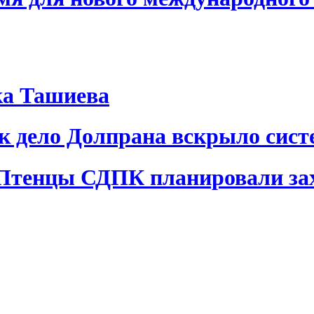
ка Ташиева
ак дело Долпрана вскрыло сис
 Птенцы СДПК планировали за