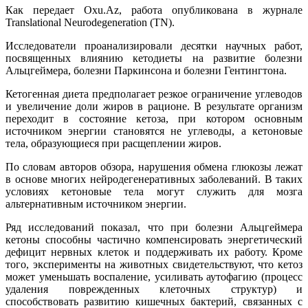
Как передает Oxu.Az, работа опубликована в журнале
Translational Neurodegeneration (TN).
Исследователи проанализировали десятки научных работ,
посвященных влиянию кетодиеты на развитие болезни
Альцгеймера, болезни Паркинсона и болезни Гентингтона.
Кетогенная диета предполагает резкое ограничение углеводов
и увеличение доли жиров в рационе. В результате организм
переходит в состояние кетоза, при котором основным
источником энергии становятся не углеводы, а кетоновые
тела, образующиеся при расщеплении жиров.
По словам авторов обзора, нарушения обмена глюкозы лежат
в основе многих нейродегенеративных заболеваний. В таких
условиях кетоновые тела могут служить для мозга
альтернативным источником энергии.
Ряд исследований показал, что при болезни Альцгеймера
кетоны способны частично компенсировать энергетический
дефицит нервных клеток и поддерживать их работу. Кроме
того, эксперименты на животных свидетельствуют, что кетоз
может уменьшать воспаление, усиливать аутофагию (процесс
удаления поврежденных клеточных структур) и
способствовать развитию кишечных бактерий, связанных с