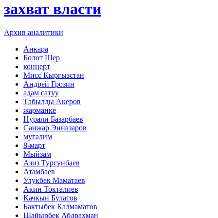
захват власти
Архив аналитики
Анкара
Болот Шер
концерт
Мисс Кыргызстан
Андрей Грозин
адам сатуу
Табылды Акеров
жарманке
Нурали Базарбаев
Санжар Энназаров
мугалим
8-март
Мыйзам
Азиз Турсунбаев
Атамбаев
Улукбек Маматаев
Акин Токталиев
Качкын Булатов
Бактыбек Калмаматов
Шайырбек Абдрахман