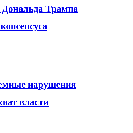
 Дональда Трампа
консенсуса
темные нарушения
хват власти