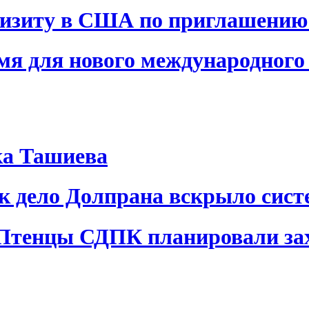
визиту в США по приглашению
я для нового международного 
ка Ташиева
ак дело Долпрана вскрыло сис
 Птенцы СДПК планировали за