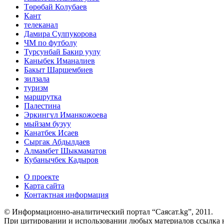
Төрөбай Колубаев
Кант
телеканал
Дамира Сулпукорова
ЧМ по футболу
Турсунбай Бакир уулу
Каныбек Иманалиев
Бакыт Шаршембиев
зилзала
туризм
маршрутка
Палестина
Эркингүл Иманкожоева
мыйзам бузуу
Канатбек Исаев
Сыргак Абдылдаев
Алмамбет Шыкмаматов
Кубанычбек Кадыров
О проекте
Карта сайта
Контактная информация
© Информационно-аналитический портал “Саясат.kg”, 2011.
При цитировании и использовании любых материалов ссылка на