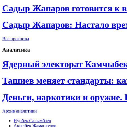
Садыр Жапаров готовится к 
Садыр Жапаров: Настало врем
Все прогнозы
Аналитика
Ядерный электорат Камчыбе
Ташиев меняет стандарты: к
Деньги, наркотики и оружие.
Архив аналитики
Нурбек Салымбаев
Акылбек Жамангулов