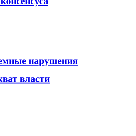
консенсуса
темные нарушения
хват власти