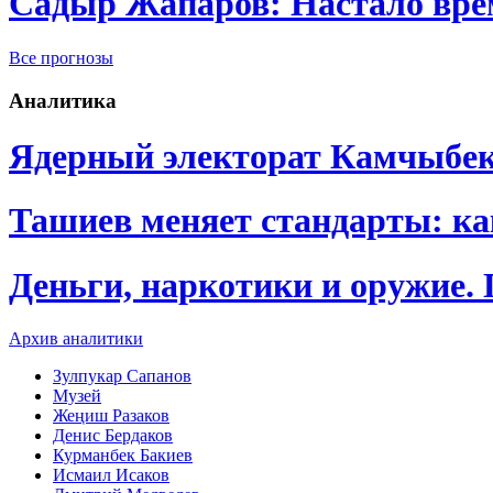
Садыр Жапаров: Настало врем
Все прогнозы
Аналитика
Ядерный электорат Камчыбе
Ташиев меняет стандарты: к
Деньги, наркотики и оружие.
Архив аналитики
Зулпукар Сапанов
Музей
Жеңиш Разаков
Денис Бердаков
Курманбек Бакиев
Исмаил Исаков