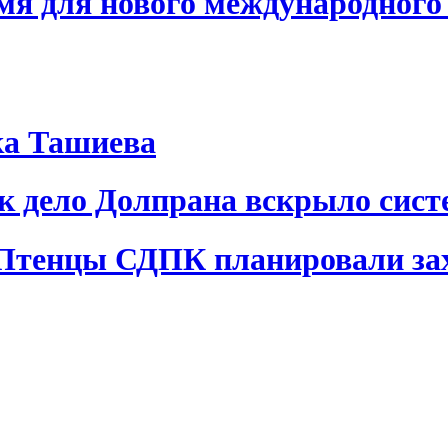
я для нового международного 
ка Ташиева
ак дело Долпрана вскрыло сис
 Птенцы СДПК планировали за