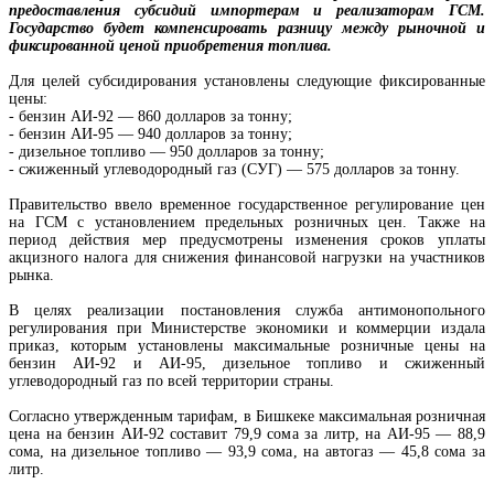
предоставления субсидий импортерам и реализаторам ГСМ.
Государство будет компенсировать разницу между рыночной и
фиксированной ценой приобретения топлива.
Для целей субсидирования установлены следующие фиксированные
цены:
- бензин АИ-92 — 860 долларов за тонну;
- бензин АИ-95 — 940 долларов за тонну;
- дизельное топливо — 950 долларов за тонну;
- сжиженный углеводородный газ (СУГ) — 575 долларов за тонну.
Правительство ввело временное государственное регулирование цен
на ГСМ с установлением предельных розничных цен. Также на
период действия мер предусмотрены изменения сроков уплаты
акцизного налога для снижения финансовой нагрузки на участников
рынка.
В целях реализации постановления служба антимонопольного
регулирования при Министерстве экономики и коммерции издала
приказ, которым установлены максимальные розничные цены на
бензин АИ-92 и АИ-95, дизельное топливо и сжиженный
углеводородный газ по всей территории страны.
Согласно утвержденным тарифам, в Бишкеке максимальная розничная
цена на бензин АИ-92 составит 79,9 сома за литр, на АИ-95 — 88,9
сома, на дизельное топливо — 93,9 сома, на автогаз — 45,8 сома за
литр.