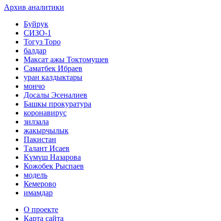
Архив аналитики
Буйрук
СИЗО-1
Тогуз Торо
балдар
Максат ажы Токтомушев
Саматбек Ибраев
уран калдыктары
мончо
Досалы Эсеналиев
Башкы прокуратура
коронавирус
зилзала
жакырчылык
Пакистан
Талант Исаев
Күмүш Назарова
Кожобек Рыспаев
модель
Кемерово
имамдар
О проекте
Карта сайта