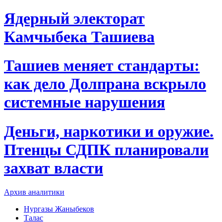
Ядерный электорат
Камчыбека Ташиева
Ташиев меняет стандарты:
как дело Долпрана вскрыло
системные нарушения
Деньги, наркотики и оружие.
Птенцы СДПК планировали
захват власти
Архив аналитики
Нургазы Жаныбеков
Талас