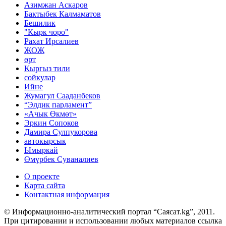
Азимжан Аскаров
Бактыбек Калмаматов
Бешилик
"Кырк чоро"
Рахат Ирсалиев
ЖОЖ
өрт
Кыргыз тили
сойкулар
Ийне
Жумагул Сааданбеков
“Элдик парламент”
«Ачык Өкмөт»
Эркин Сопоков
Дамира Сулпукорова
автокырсык
Ымыркай
Өмүрбек Суваналиев
О проекте
Карта сайта
Контактная информация
© Информационно-аналитический портал “Саясат.kg”, 2011.
При цитировании и использовании любых материалов ссылка