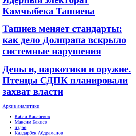
Камчыбека Ташиева
Ташиев меняет стандарты:
как дело Долпрана вскрыло
системные нарушения
Деньги, наркотики и оружие.
Птенцы СДПК планировали
захват власти
Архив аналитики
Кабай Карабеков
Максим Бакиев
издөө
Калдарбек Абдраманов