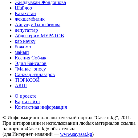
Жылдызкан Жолдошова
Шайлоо
Казахстан
жекшембилик
Айсулуу Тыныбекова
депутаттар
Абдыкерим МУРАТОВ
кар көчкү
божомол
майып
Ксения Собчак
Эдил Байсалов
"Манас" эпосу
Санжар Энназаров
ТЮРКСОЙ
АКШ
О проекте
Карта сайта
Контактная информация
© Информационно-аналитический портал “Саясат.kg”, 2011.
При цитировании и использовании любых материалов ссылка
на портал «Саясат.kg» обязательна
(для Интернет–изданий —
www.sayasat.kg
)