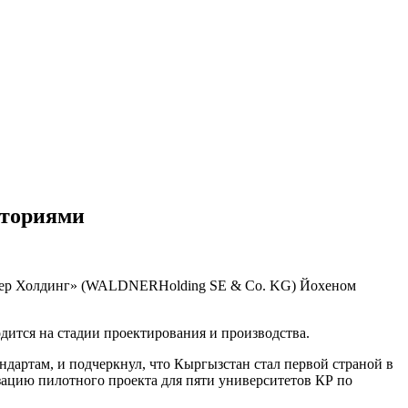
аториями
лднер Холдинг» (WALDNERHolding SE & Co. KG) Йохеном
ится на стадии проектирования и производства.
артам, и подчеркнул, что Кыргызстан стал первой страной в
зацию пилотного проекта для пяти университетов КР по