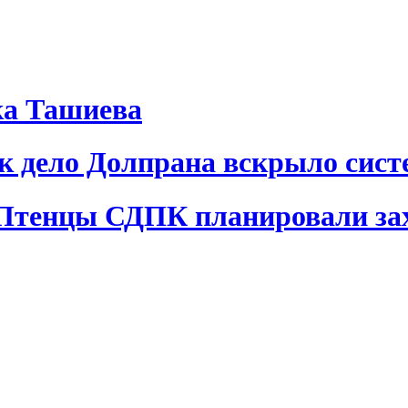
ка Ташиева
ак дело Долпрана вскрыло сис
 Птенцы СДПК планировали за