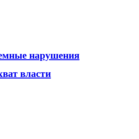
темные нарушения
хват власти