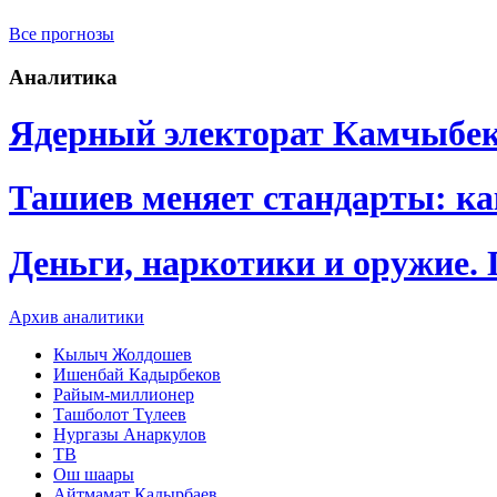
Все прогнозы
Аналитика
Ядерный электорат Камчыбе
Ташиев меняет стандарты: к
Деньги, наркотики и оружие.
Архив аналитики
Кылыч Жолдошев
Ишенбай Кадырбеков
Райым-миллионер
Ташболот Түлеев
Нургазы Анаркулов
ТВ
Ош шаары
Айтмамат Кадырбаев