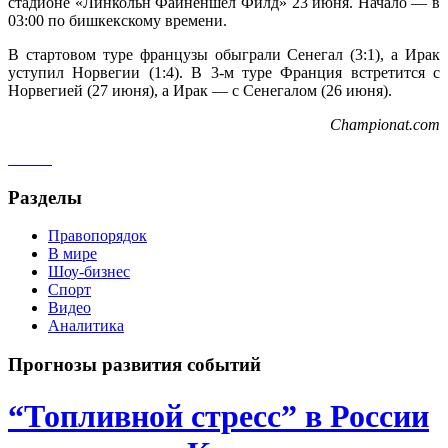
стадионе «Линкольн Файненшел Филд» 23 июня. Начало — в
03:00 по бишкекскому времени.
В стартовом туре французы обыграли Сенегал (3:1), а Ирак
уступил Норвегии (1:4). В 3-м туре Франция встретится с
Норвегией (27 июня), а Ирак — с Сенегалом (26 июня).
Championat.com
Разделы
Правопорядок
В мире
Шоу-бизнес
Спорт
Видео
Аналитика
Прогнозы развития событий
“Топливной стресс” в России