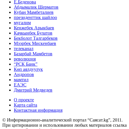
Е.Беденова
Абдымалик Шерматов
Кубан Мамбеталиев
президенттик шайлоо
мугалим
Кенжебек Арыкбаев
Качкынбек Булатов
Бекболот Талгарбеков
Мээрбек Мискенбаев
телеканал
Базарбай Мамбетов
революция
“РСК Банк”
Көп аялдуулук
Андропов
мамтил
ЕАЭС
Дмитрий Медведев
О проекте
Карта сайта
Контактная информация
© Информационно-аналитический портал “Саясат.kg”, 2011.
При цитировании и использовании любых материалов ссылка