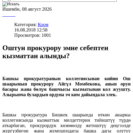
Ишемби, 08 август 2026
Категория:
Коом
16.08.2018 12:58
Просмотров: 1001
Оштун прокурору эмне себептен
кызматтан алынды?
Башкы прокуратуранын коллегиясынан кийин
Ош
шаарынын прокурору Айгүл Момбекова, анын орун
басары жана бөлүм башчысы кызматынан кол жуушту.
Азырынча булардын ордуна эч ким дайындала элек.
Башкы прокуратура Бишкек шаарында өткөн акыркы
коллегиясында кызматтык милдеттерин тийиштүү түрдө
аткарбаган, прокурордук көзөмөлдү жетиштүү деңгээлде
жүргүзбөгөн жана жумушундагы башка дагы олутуу