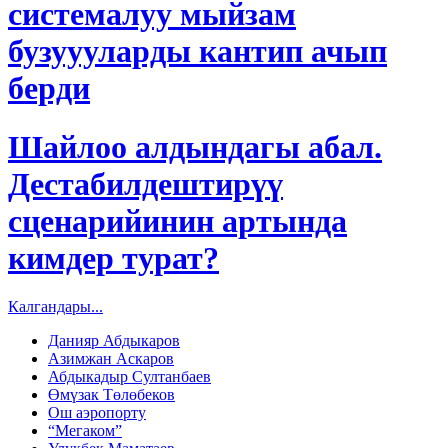
системалуу мыйзам
бузуууларды кантип ачып
берди
Шайлоо алдындагы абал.
Дестабилдештирүү
сценарийинин артында
кимдер турат?
Калгандары...
Данияр Абдыкаров
Азимжан Аскаров
Абдыкадыр Султанбаев
Өмүзак Төлөбеков
Ош аэропорту
“Мегаком”