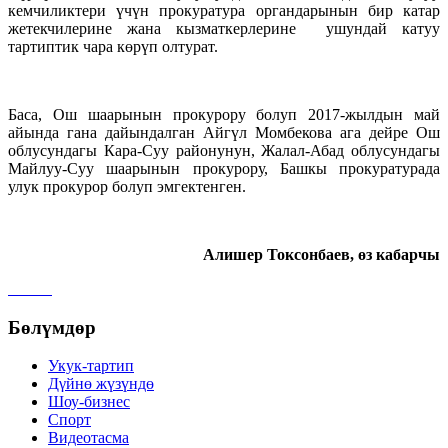
кемчиликтери үчүн прокуратура органдарынын бир катар
жетекчилерине жана кызматкерлерине ушундай катуу
тартиптик чара көрүп олтурат.
Баса, Ош шаарынын прокурору болуп 2017-жылдын май
айында гана дайындалган Айгүл Момбекова ага дейре Ош
облусундагы Кара-Суу районунун, Жалал-Абад облусундагы
Майлуу-Суу шаарынын прокурору, Башкы прокуратурада
улук прокурор болуп эмгектенген.
Алишер Токсонбаев, өз кабарчы
Бөлүмдөр
Укук-тартип
Дγйнө жүзүндө
Шоу-бизнес
Спорт
Видеотасма