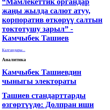
“Мамлекеттик органдар
жаңы жылда салют атуу,
корпоратив өткөрүү салтын
токтотушу зарыл” -
Камчыбек Ташиев
Калгандары...
Аналитика
Камчыбек Ташиевдин
чыныгы электораты
Ташиев стандарттарды
өзгөртүүдө: Долпран иши