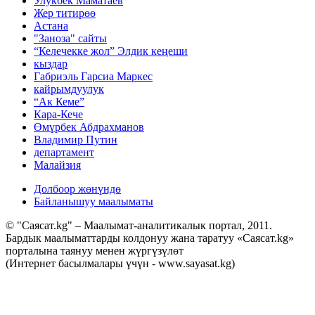
Улукбек Маматаев
Жер титирөө
Астана
"Заноза" сайты
“Келечекке жол” Элдик кеңеши
кыздар
Габриэль Гарсиа Маркес
кайрымдуулук
“Ак Кеме”
Кара-Кече
Өмүрбек Абдрахманов
Владимир Путин
департамент
Малайзия
Долбоор жөнүндө
Байланышуу маалыматы
© "Саясат.kg" – Маалымат-аналитикалык портал, 2011.
Бардык маалыматтарды колдонуу жана таратуу «Саясат.kg»
порталына таянуу менен жүргүзүлөт
(Интернет басылмалары үчүн - www.sayasat.kg)