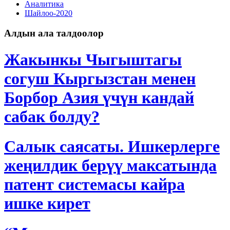
Аналитика
Шайлоо-2020
Алдын ала талдоолор
Жакынкы Чыгыштагы
согуш Кыргызстан менен
Борбор Азия үчүн кандай
сабак болду?
Салык саясаты. Ишкерлерге
жеңилдик берүү максатында
патент системасы кайра
ишке кирет