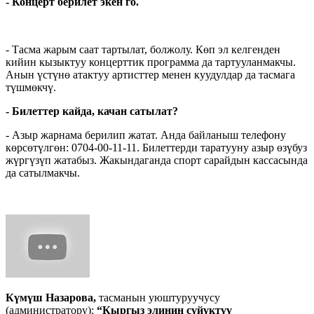
- Концерт берилет экен го.
- Тасма жарым саат тартылат, болжолу. Көп эл келгенден
кийин кызыктуу концерттик программа да тартууланмакчы.
Анын үстүнө атактуу артисттер менен куудулдар да тасмага
түшмөкчү.
- Билеттер кайда, качан сатылат?
- Азыр жарнама берилип жатат. Анда байланыш телефону
көрсөтүлгөн: 0704-00-11-11. Билеттерди таратууну азыр өзүбуз
жүргүзүп жатабыз. Жакындаганда спорт сарайдын кассасында
да сатылмакчы.
Күмүш Назарова,
тасманын уюштуруучусу
(администратору):
“Кыргыз элинин сүйүктүү