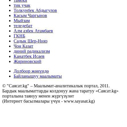
тамеки
тик учак
Толкунбек Абдыгулов
Касым Чаргынов
Мыйзам
теледебат
Алм азбек Атамбаев
ГКНБ
Садык Шер-Нияз
Чоң Казат
диний радикализм
Канатбек Исаев
Жириновский
Долбоор жөнүндө
Байланышуу маалыматы
© "Саясат.kg" – Маалымат-аналитикалык портал, 2011.
Бардык маалыматтарды колдонуу жана таратуу «Саясат.kg»
порталына таянуу менен жүргүзүлөт
(Интернет басылмалары үчүн - www.sayasat.kg)