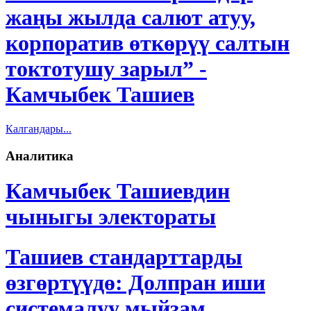
жаңы жылда салют атуу,
корпоратив өткөрүү салтын
токтотушу зарыл” -
Камчыбек Ташиев
Калгандары...
Аналитика
Камчыбек Ташиевдин
чыныгы электораты
Ташиев стандарттарды
өзгөртүүдө: Долпран иши
системалуу мыйзам