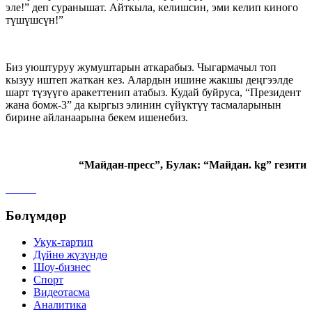
эле!” деп суранышат. Айткыла, келишсин, эми келип киного
түшүшсүн!”
Биз уюштуруу жумуштарын аткарабыз. Чыгармачыл топ
кызуу иштеп жаткан кез. Алардын ишине жакшы деңгээлде
шарт түзүүгө аракеттенип атабыз. Кудай буйруса, “Президент
жана бомж-3” да кыргыз элинин сүйүктүү тасмаларынын
бирине айланаарына бекем ишенебиз.
“Майдан-пресс”, Булак: “Майдан
.
kg
” гезити
Бөлүмдөр
Укук-тартип
Дγйнө жүзүндө
Шоу-бизнес
Спорт
Видеотасма
Аналитика