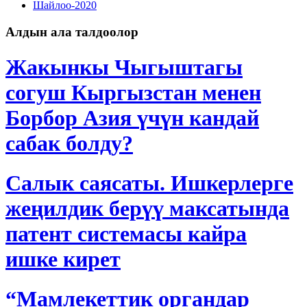
Шайлоо-2020
Алдын ала талдоолор
Жакынкы Чыгыштагы
согуш Кыргызстан менен
Борбор Азия үчүн кандай
сабак болду?
Салык саясаты. Ишкерлерге
жеңилдик берүү максатында
патент системасы кайра
ишке кирет
“Мамлекеттик органдар