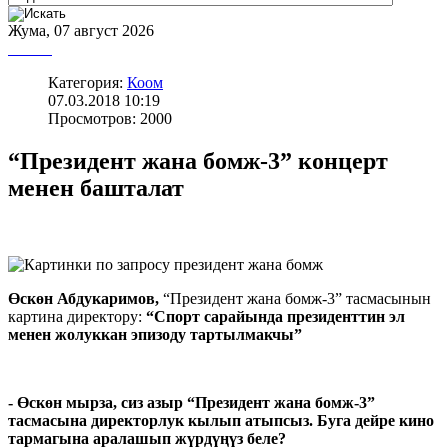
Жума, 07 август 2026
Категория:
Коом
07.03.2018 10:19
Просмотров: 2000
“Президент жана бомж-3” концерт
менен башталат
Өскөн Абдукаримов,
“Президент жана бомж-3” тасмасынын
картина директору:
“Спорт сарайында президенттин эл
менен жолуккан эпизоду тартылмакчы”
- Өскөн мырза, сиз азыр “Президент жана бомж-3”
тасмасына директорлук кылып атыпсыз. Буга дейре кино
тармагына аралашып жүрдүңүз беле?