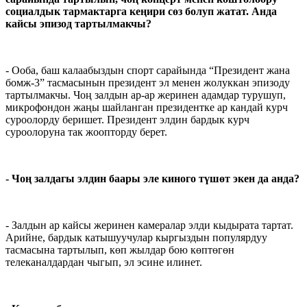
социалдык тармактарга кеңири сөз болуп жатат. Анда
кайсы эпизод тартылмакчы?
- Ооба, баш калаабыздын спорт сарайында “Президент жана
бомж-3” тасмасынын президент эл менен жолуккан эпизоду
тартылмакчы. Чоң залдын ар-ар жеринен адамдар турушуп,
микрофондон жаңы шайланган президентке ар кандай курч
суроолорду беришет. Президент элдин бардык курч
суроолоруна так жоопторду берет.
- Чоң залдагы элдин баары эле киного түшөт экен да анда?
- Залдын ар кайсы жеринен камералар элди кыдырата тартат.
Арийне, бардык катышуучулар кыргыздын популярдуу
тасмасына тартылып, көп жылдар бою көптөгөн
телеканалдардан чыгып, эл эсине илинет.