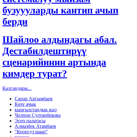
бузуууларды кантип ачып
берди
Шайлоо алдындагы абал.
Дестабилдештирүү
сценарийинин артында
кимдер турат?
Калгандары...
Сапар Аргымбаев
Көзү ачык
кыргызстандык кыз
Чолпон Султанбекова
Эсеп палатасы
Алмазбек Атамбаев
“Коопсуз шаар”