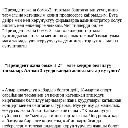
“Президент жана бомж-3” тартыла баштаганын угуп, кино
тармагына катышкым келип продюсерге кайрылдым. Буга
дейре мен көп көрүнүктүү фирмаларда администратор болуп
иштеп, көп өлкөлөргө чыккам. Чет тилдерди билем.
“Президент жана бомж-3” көп өлкөлөрдө тартыла
тургандыгынан жана менин эл аралык тажрыйбамдан улам
мага тасмада уюштуруучулук-администраторлук кызматты
сунушташты.
- “Президент жана бомж-1-2” – элге кеңири белгилүү
тасмалар. Ал эми 3-сүндө кандай жаңылыктар күтүлөт?
- Азыр коомчулук кабардар болгондой, 18-мартта спорт
сарайында тасманын эл кеңири катышкан эпизодун
кыргыздын белгилүү ырчылары жана куудулдары катышкан
концерт менен баштаганы турабыз. Мунун өзү да жаңылык.
Өмүрзак жана Аскат байкелер айтышат: “Ким жолугуп
сүйлөшсө эле “мени да киного тарткылачы. Чоң роль аткара
албасам да бир элге көрүнсөм, кийин картайганда
неберелерим телеканалдардан көрүп турушса жакшы болот