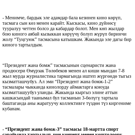
- Менимче, бардык эле адамдар бала кезинен кино көрүп,
тасмага сын көз менен карайт. Кыскасы, кино дүйнөсү
тууралуу четтен болсо да кабардар болот. Мен көп жылдар
бою киного аябай кызыккан көрүүчү болуп жүрүп биринчи
жолу “Туңгуюк” тасмасына катышкам. Жакында эле дагы бир
киного тартылдым.
“Президент жана бомж” тасмасынын сценаристи жана
продюсери Өмүрзак Төлөбеков менен ал киши мындан 7-8
жыл мурда журналистика тармагында иштеп жүргөндө тыгыз
кызматташчубуз. Ал эми “Президент жана бомж-1-2”
тасмалары чыкканда кинолорду аймактарга коюуда
кызматташуубуз уланды. Жакында кыргыз элине аттын
кашкасындай таанымал бул тасманын 3-бөлүгү тартыла
баштаганда аны жаратуучу коллективге түздөн түз киргениме
кубанам.
- “Президент жана бомж-3” тасмасы 18-мартта спорт
сарайында тартылып, чоң концерт менен коштолоору