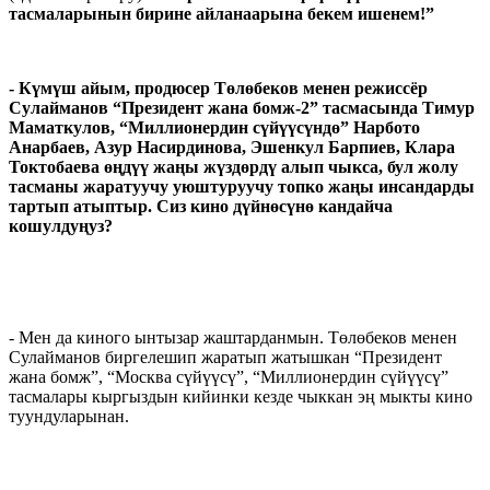
тасмаларынын бирине айланаарына бекем ишенем!”
- Күмүш айым, продюсер Төлөбеков менен режиссёр
Сулайманов “Президент жана бомж-2” тасмасында Тимур
Маматкулов, “Миллионердин сүйүүсүндө” Нарбото
Анарбаев, Азур Насирдинова, Эшенкул Барпиев, Клара
Токтобаева өңдүү жаңы жүздөрдү алып чыкса, бул жолу
тасманы жаратуучу уюштуруучу топко жаңы инсандарды
тартып атыптыр. Сиз кино дүйнөсүнө кандайча
кошулдуңуз?
- Мен да киного ынтызар жаштарданмын. Төлөбеков менен
Сулайманов биргелешип жаратып жатышкан “Президент
жана бомж”, “Москва сүйүүсү”, “Миллионердин сүйүүсү”
тасмалары кыргыздын кийинки кезде чыккан эң мыкты кино
туундуларынан.