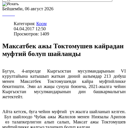
Бейшемби, 06 август 2026
Категория:
Коом
04.04.2017 12:50
Просмотров: 1409
Максатбек ажы Токтомушев кайрадан
муфтий болуп шайланды
Бүгүн, 4-апрелде Кыргызстан мусулмандарынын VI
курултайына катышып жаткан диний аалымдар 213 добуш
менен Максатбек Токтомушевди кайра муфтийликке
бекитишти. Эми ал жаңы сунуш боюнча, 2021-жылга чейин
Кыргызстан мусулмандарынын дин башкармалыгын
жетектейт.
Айта кетсек, буга чейин муфтий үч жылга шайланып келген.
Бул шайлоодо Чубак ажы Жалилов менен Ниязалы Арипов
өз талапкерлигин алып салып, Максат ажы Токтомушев
муфтийликке жалгыз талапкер болуп калган.