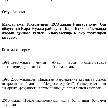
Өмүр баяны:
Максат ажы Токтомушев 1973-жылы 9-август күнү Ош
облусунун Кара- Кулжа районунун Кара Кулжа айылында
жарык дүйнөгө келген. Үй-бүлөсүндө 6 бир туугандын
кичүүсү.
Билими жогорку.
1991-1995-жылга чейин Айыл чарба институттунда
зооинженер адистиги боюнча билим алган.
1998-2005-жылдары Пакистан мамлекетине караштуу Лахор
шаарында жайгашкан “Медресе Арабия” Университетинин
“Шарият” факультетин артыкчылык диплом менен аяктаган.
2010-жылы Ислам экономикасы жана банк иши бөлүмүн
аяктаган.