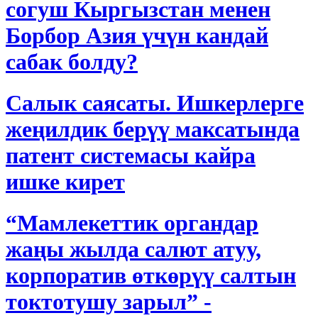
согуш Кыргызстан менен
Борбор Азия үчүн кандай
сабак болду?
Салык саясаты. Ишкерлерге
жеңилдик берүү максатында
патент системасы кайра
ишке кирет
“Мамлекеттик органдар
жаңы жылда салют атуу,
корпоратив өткөрүү салтын
токтотушу зарыл” -