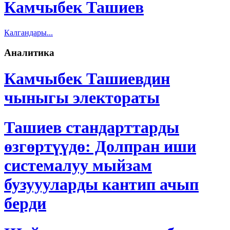
Камчыбек Ташиев
Калгандары...
Аналитика
Камчыбек Ташиевдин
чыныгы электораты
Ташиев стандарттарды
өзгөртүүдө: Долпран иши
системалуу мыйзам
бузуууларды кантип ачып
берди