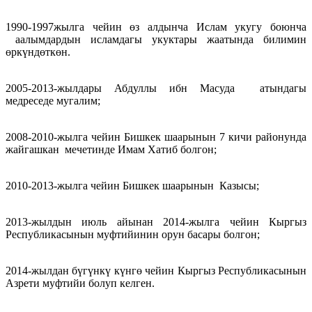
1990-1997жылга чейин өз алдынча Ислам укугу боюнча
аалымдардын исламдагы укуктары жаатында билимин
өркүндөткөн.
2005-2013-жылдары Абдуллы ибн Масуда атындагы
медреседе мугалим;
2008-2010-жылга чейин Бишкек шаарынын 7 кичи районунда
жайгашкан мечетинде Имам Хатиб болгон;
2010-2013-жылга чейин Бишкек шаарынын Казысы;
2013-жылдын июль айынан 2014-жылга чейин Кыргыз
Республикасынын муфтийинин орун басары болгон;
2014-жылдан бүгүнкү күнгө чейин Кыргыз Республикасынын
Азрети муфтийи болуп келген.