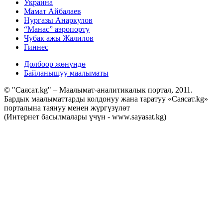
Украина
Мамат Айбалаев
Нургазы Анаркулов
“Манас” аэропорту
Чубак ажы Жалилов
Гиннес
Долбоор жөнүндө
Байланышуу маалыматы
© "Саясат.kg" – Маалымат-аналитикалык портал, 2011.
Бардык маалыматтарды колдонуу жана таратуу «Саясат.kg»
порталына таянуу менен жүргүзүлөт
(Интернет басылмалары үчүн - www.sayasat.kg)