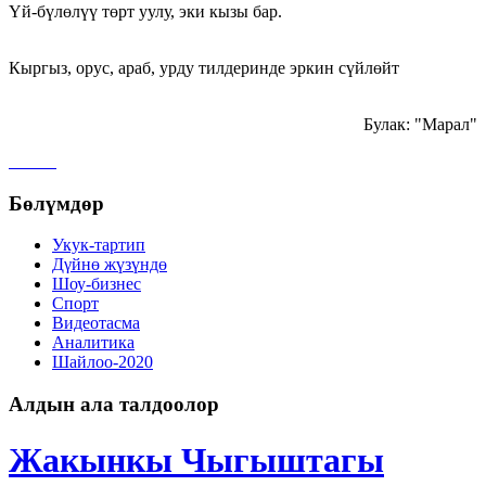
Үй-бүлөлүү төрт уулу, эки кызы бар.
Кыргыз, орус, араб, урду тилдеринде эркин сүйлөйт
Булак: "Марал"
Бөлүмдөр
Укук-тартип
Дγйнө жүзүндө
Шоу-бизнес
Спорт
Видеотасма
Аналитика
Шайлоо-2020
Алдын ала талдоолор
Жакынкы Чыгыштагы