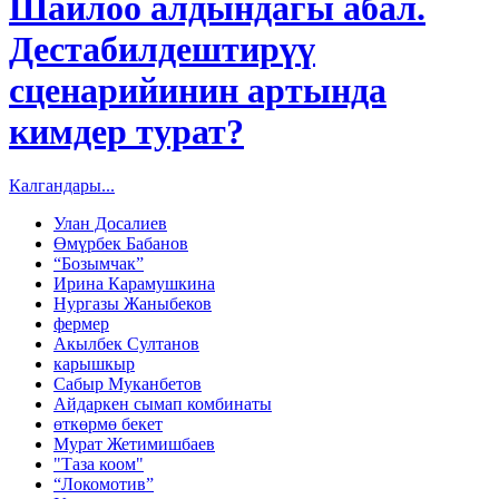
Шайлоо алдындагы абал.
Дестабилдештирүү
сценарийинин артында
кимдер турат?
Калгандары...
Улан Досалиев
Өмүрбек Бабанов
“Бозымчак”
Ирина Карамушкина
Нургазы Жаныбеков
фермер
Акылбек Султанов
карышкыр
Сабыр Муканбетов
Айдаркен сымап комбинаты
өткөрмө бекет
Мурат Жетимишбаев
"Таза коом"
“Локомотив”