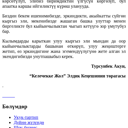
кɵрсɵтүлүп, элибиз биримдиктин үлгүсүн кɵргɵзүп, бул
апаатка каршы ийгиликтүү күрɵш уланууда.
Биздин бекем ишенимибизде, эркиндикти, акыйкатты сүйгɵн
кыргыз эли, мекенибизде жашаган башка улуттар менен
биргеликте бул кыйынчылыктан чыгып кетүүгɵ зор үмүтүбүз
бар.
Кылымдарды карыткан улуу кыргыз эли мындан да оор
кыйынчылыктарды башынан ɵткɵрүп, улуу жеңиштерге
жетип, ɵз эркиндигине жана эгемендүүлүгүнɵ жете алган эл
экендигибизди унутпашыбыз керек.
Турсунбек Акун,
“Келечекке Жол” Элдик Кеңешинин тɵрагасы
.
Бөлүмдөр
Укук-тартип
Дγйнө жүзүндө
Шоу-бизнес