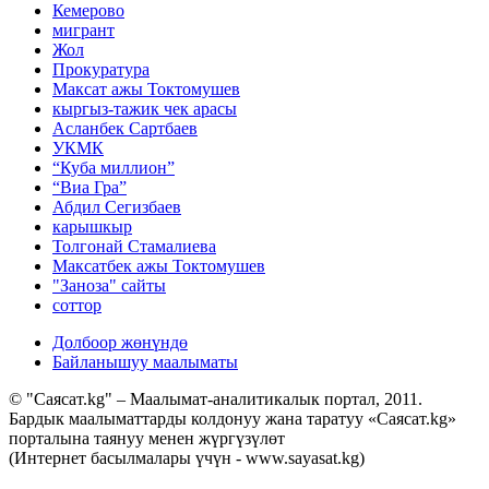
Кемерово
мигрант
Жол
Прокуратура
Максат ажы Токтомушев
кыргыз-тажик чек арасы
Асланбек Сартбаев
УКМК
“Куба миллион”
“Виа Гра”
Абдил Сегизбаев
карышкыр
Толгонай Стамалиева
Максатбек ажы Токтомушев
"Заноза" сайты
соттор
Долбоор жөнүндө
Байланышуу маалыматы
© "Саясат.kg" – Маалымат-аналитикалык портал, 2011.
Бардык маалыматтарды колдонуу жана таратуу «Саясат.kg»
порталына таянуу менен жүргүзүлөт
(Интернет басылмалары үчүн - www.sayasat.kg)