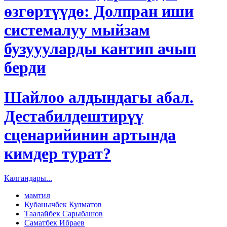
өзгөртүүдө: Долпран иши
системалуу мыйзам
бузуууларды кантип ачып
берди
Шайлоо алдындагы абал.
Дестабилдештирүү
сценарийинин артында
кимдер турат?
Калгандары...
мамтил
Кубанычбек Кулматов
Таалайбек Сарыбашов
Саматбек Ибраев