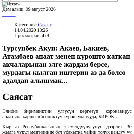
Дем алыш, 09 август 2026
Категория:
Саясат
14.04.2020 18:26
Просмотров: 479
Турсунбек Акун: Акаев, Бакиев,
Атамбаев апаат менен күрөштө каткан
акчаларынан элге жардам берсе,
мурдагы кылган иштерин аз да болсо
адалдап алышмак...
Саясат
Элибиз биримдиктин үлгүсүн кɵргɵзүп, коронавирус
апаатына каршы ийгиликтүү күрɵш уланууда, БИРОК…
Кыргыз Республикасынын эгемендүүлүгүнүн дээрлик 30
жылга чукул мезгилинде бул убакытка чейин толук кандуу үч