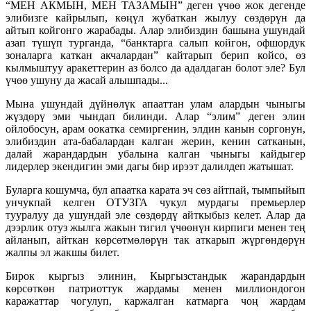
“МЕН АКМЫН, МЕН ТАЗАМЫН” деген үчɵɵ жок дегенде
элибизге кайрылып, кɵңүл жубаткан жылуу сɵздɵрүн да
айтып койгонго жарабады. Алар элибиздин башына ушундай
азап түшүп турганда, “банктарга салып койгон, офшордук
зоналарга каткан акчалардан” кайтарып берип койсо, ɵз
кылмыштуу аракеттерин аз болсо да адалдаган болот эле? Бул
үчɵɵ ушуну да жасай алышпады...
Мына ушундай дүйнɵлүк апааттан улам алардын чыныгы
жүздɵрү эми чындап билинди. Алар “элим” деген элин
ойлобосун, арам оокатка семиргенин, элдин канын соргонун,
элибиздин ата-бабалардан калган жерин, кенин сатканын,
далай жарандардын убалына калган чыныгы кайдыгер
лидерлер экендигин эми дагы бир ирээт далилдеп жатышат.
Буларга кошумча, бул апаатка карата эч сɵз айтпай, тымпыйып
унчукпай келген ОТУЗГА чукул мурдагы премьерлер
тууралуу да ушундай эле сɵздɵрдү айткыбыз келет. Алар да
дээрлик отуз жылга жакын тигил үчɵɵнүн кирпиги менен тең
айланып, айткан кɵрсɵтмɵлɵрүн так аткарып жүргɵндɵрүн
жалпы эл жакшы билет.
Бирок кыргыз элинин, Кыргызстандык жарандардын
кɵрсɵткɵн патриоттук жардамы менен миллиондогон
каражаттар чогулуп, каржалган катмарга чоң жардам