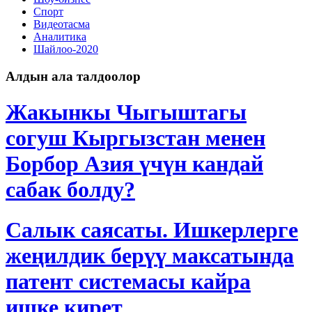
Спорт
Видеотасма
Аналитика
Шайлоо-2020
Алдын ала талдоолор
Жакынкы Чыгыштагы
согуш Кыргызстан менен
Борбор Азия үчүн кандай
сабак болду?
Салык саясаты. Ишкерлерге
жеңилдик берүү максатында
патент системасы кайра
ишке кирет