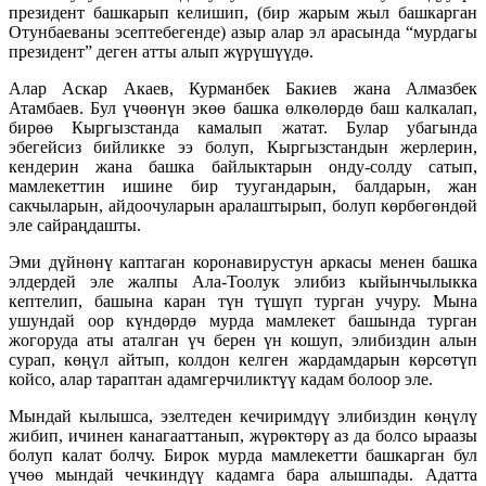
президент башкарып келишип, (бир жарым жыл башкарган
Отунбаеваны эсептебегенде) азыр алар эл арасында “мурдагы
президент” деген атты алып жүрүшүүдɵ.
Алар Аскар Акаев, Курманбек Бакиев жана Алмазбек
Атамбаев. Бул үчɵɵнүн экɵɵ башка ɵлкɵлɵрдɵ баш калкалап,
бирɵɵ Кыргызстанда камалып жатат. Булар убагында
эбегейсиз бийликке ээ болуп, Кыргызстандын жерлерин,
кендерин жана башка байлыктарын онду-солду сатып,
мамлекеттин ишине бир туугандарын, балдарын, жан
сакчыларын, айдоочуларын аралаштырып, болуп кɵрбɵгɵндɵй
эле сайраңдашты.
Эми дүйнɵнү каптаган коронавирустун аркасы менен башка
элдердей эле жалпы Ала-Тоолук элибиз кыйынчылыкка
кептелип, башына каран түн түшүп турган учуру. Мына
ушундай оор күндɵрдɵ мурда мамлекет башында турган
жогоруда аты аталган үч берен үн кошуп, элибиздин алын
сурап, кɵңүл айтып, колдон келген жардамдарын кɵрсɵтүп
койсо, алар тараптан адамгерчиликтүү кадам болоор эле.
Мындай кылышса, эзелтеден кечиримдүү элибиздин кɵңүлү
жибип, ичинен канагааттанып, жүрɵктɵрү аз да болсо ыраазы
болуп калат болчу. Бирок мурда мамлекетти башкарган бул
үчɵɵ мындай чечкиндүү кадамга бара алышпады. Адатта