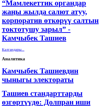
“Мамлекеттик органдар
жаңы жылда салют атуу,
корпоратив өткөрүү салтын
токтотушу зарыл” -
Камчыбек Ташиев
Калгандары...
Аналитика
Камчыбек Ташиевдин
чыныгы электораты
Ташиев стандарттарды
өзгөртүүдө: Долпран иши