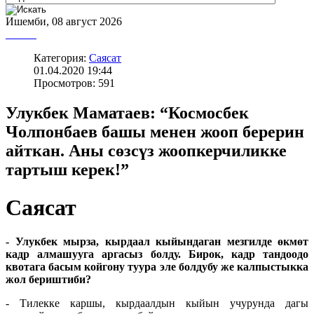
Ишемби, 08 август 2026
Категория:
Саясат
01.04.2020 19:44
Просмотров: 591
Улукбек Маматаев: “Космосбек
Чолпонбаев башы менен жооп берерин
айткан. Аны сөзсүз жоопкерчиликке
тартыш керек!”
Саясат
- Улукбек мырза, кырдаал кыйындаган мезгилде өкмөт
кадр алмашууга аргасыз болду. Бирок, кадр тандоодо
квотага басым койгону туура эле болдубу же калпыстыкка
жол бериштиби?
- Тилекке каршы, кырдаалдын кыйын учурунда дагы