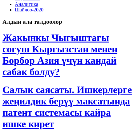
Аналитика
Шайлоо-2020
Алдын ала талдоолор
Жакынкы Чыгыштагы
согуш Кыргызстан менен
Борбор Азия үчүн кандай
сабак болду?
Салык саясаты. Ишкерлерге
жеңилдик берүү максатында
патент системасы кайра
ишке кирет