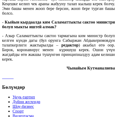
Кеңешке келип чек араны жабууну талап кылыш керек болчу.
Эми башы менен жооп бере берсин, жооп бере турган башы
болсо.
-
Кыйын кырдаалда ким Саламаттыкты сактоо министри
болуп мыкты иштей алмак?
- Азыр Саламаттыкты сактоо тармагына ким министр болуп
келген күндө дагы (бул орунга Сабыржан Абдыкеримовдун
талапкерлиги жактырылды –
редактор
) акыбал өтө оор.
Бирок, коронавирус менен күрөшүш керек. Ошон үчүн
жагдайды өтө жакшы түшүнгөн принципиалдуу адам келиши
керек.
Чынайым Кутманалиева
Бөлүмдөр
Укук-тартип
Дγйнө жүзүндө
Шоу-бизнес
Спорт
Видеотасма