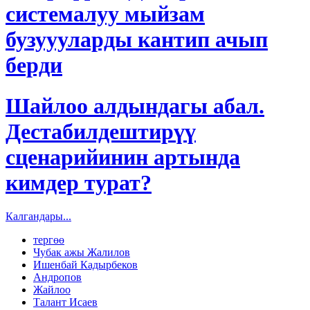
системалуу мыйзам
бузуууларды кантип ачып
берди
Шайлоо алдындагы абал.
Дестабилдештирүү
сценарийинин артында
кимдер турат?
Калгандары...
тергөө
Чубак ажы Жалилов
Ишенбай Кадырбеков
Андропов
Жайлоо
Талант Исаев