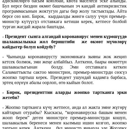
адискөйлөргө басым коюлбай, квота маселеси эске алынды.
Бул нерсе биздин өкмөт башчынын эч кандай антикризистик
программасынын жоктугун дагы бир жолу тастыктады. Айта
берсе сөз көп. Бирок, кырдаалды жөнгө салуу үчүн премьер-
министр күтүүсүз отставкага кетиши керек, кетпесе болбой
турган жагдай жарала баштады.
-
Президент сынга алгандай коронавирус менен күрөшүүдө
шалаакылыкка жол бериштиби же өкмөт мүчөлөрү
кайдыгер болуп койдубу?
- Чынында коронавирусту экономикаға зыяны жок жеңип
кетсек болмок, эми жеңе албайбыз. Анткени, баары өкмөттүн
шалаакылыгынан болду. Эми отставкага кеткен
Саламаттыкты сактоо министрин, премьер-министрди сөзсүз
жоопко тартыш керек. Президент ушундай кадамга барбаса,
эртең өзүнүн абалы оорлоп, өтө кыйын болот.
- Бирок, президенттин аларды жоопко тартканга эрки
жетеби?
- Жоопко тартканга күчү жетпесе, анда ал жакта эмне жүгөрү
кайтарып отурабы? Кыскасы, “коронавируска башым менен
жооп берем” деген министрге премьер-министрди кошуп,
шалаакылык беренеси менен кылмыш ишин козгоп, жоопко
тартыш керек. Анткени, бул министр январда эле Жогорку