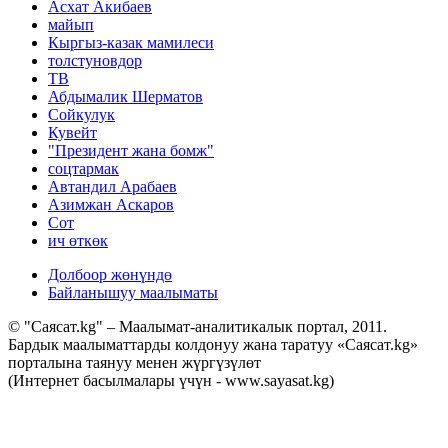
Асхат Акибаев
майып
Кыргыз-казак мамилеси
толстуновдор
ТВ
Абдымалик Шерматов
Сойкулук
Кувейт
"Президент жана бомж"
соцтармак
Автандил Арабаев
Азимжан Аскаров
Сот
ич өткөк
Долбоор жөнүндө
Байланышуу маалыматы
© "Саясат.kg" – Маалымат-аналитикалык портал, 2011.
Бардык маалыматтарды колдонуу жана таратуу «Саясат.kg»
порталына таянуу менен жүргүзүлөт
(Интернет басылмалары үчүн - www.sayasat.kg)