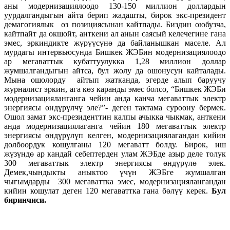
аны модернизациялоодо 130-150 миллион доллардын
уурдалгандыгын айта берип жадашты, бирок экс-президент
демагогиялык өз позициясынан кайтпады. Биздин оюбузча,
кайтпайт да окшойт, анткени ал анын саясый келечегине гана
эмес, эркиндикте жүрүүсүнө да байланышкан маселе. Ал
мурдагы интервьюсунда Бишкек ЖЭБин модернизациялоодо
ар мегаваттык кубаттуулукка 1,28 миллион доллар
жумшалгандыгын айтса, бул жолу да ошонусун кайталады.
Мына ошолорду айтып жатканда, эгерде алып баруучу
журналист эркин, ага көз каранды эмес болсо, “Бишкек ЖЭБи
модернизацияланганга чейин анда канча мегаваттык электр
энергиясы өндүрүлчү эле?”- деген тактама суроону бермек.
Ошол замат экс-президенттин калпы ачыкка чыкмак, анткени
анда модернизациялаганга чейин 180 мегаваттык электр
энергиясы өндүрүлүп келген, модернизациялагандан кийин
долбоордук кошулганы 120 мегаватт болду. Бирок, иш
жүзүндө ар кандай себептерден улам ЖЭБде азыр деле толук
300 мегаваттык электр энергиясы өндүрүлө элек.
Демек,чындыкты аныктоо үчүн ЖЭБге жумшалган
чыгымдарды 300 мегаваттка эмес, модернизациялангандан
кийин кошулат деген 120 мегаваттка гана бөлүү керек.
Бул
биринчиси.