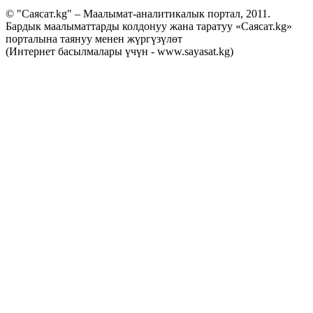
© "Саясат.kg" – Маалымат-аналитикалык портал, 2011.
Бардык маалыматтарды колдонуу жана таратуу «Саясат.kg»
порталына таянуу менен жүргүзүлөт
(Интернет басылмалары үчүн - www.sayasat.kg)