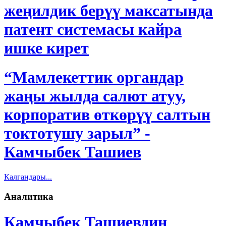
жеңилдик берүү максатында
патент системасы кайра
ишке кирет
“Мамлекеттик органдар
жаңы жылда салют атуу,
корпоратив өткөрүү салтын
токтотушу зарыл” -
Камчыбек Ташиев
Калгандары...
Аналитика
Камчыбек Ташиевдин