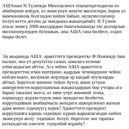
АШАнын Н.Түлеевди Мюнхаузенге теңештиргендигин өз
абийирине койдук, ал экөөсүнүн жекече маселелери, бирок ал
мамчиновник болгондон кийин байып, мультмиллионер
болуп кетти дегени да чындыкка жакындабайт. Н.Түлеев
атасы экөөсү 2000-жылдардын башталышында эле долларлык
миллионерлерден болушкан, аны АША гана билбесе, элдин
баары билет.
Эң акырында АША аракеттеги президентке Ф.Ниязовду баш
кылып, эки-үч депутатты салып, ымалага келише
албагандыгын айтты. Ага чейин АША аракеттеги
президенттин ички иштерине, кадрдык чечимдерине чейин
кийлигишип, жолуккан жерлерде ар кандай опузаларды
айтып, биротоло жинине тийип бүтсө, анын үстүнө
ашкереленген коррупциялык жаңжалдардын бир учтары ага
барып такалып жатса, ал эмне үчүн жөнөкөй этика,
нормалдуу жүрүм-турум эмне экендигин билбеген,
коррупциянын анабашчысы экендиги ашкереленип жаткан
адам менен элдешүүсү керек? Аракеттеги президент
коррупцияга каршы элдешкис күрөш жарыялагандан кийин
экөөсүнүн жолу элдешкис болуп, биротоло эки тарапка
кеткендигин алигиче түшүнбөй жүрөбү?