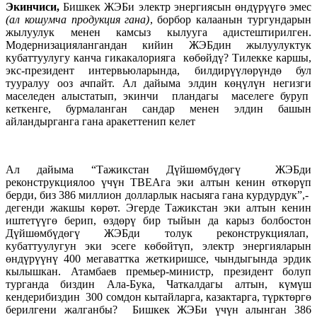
Экинчиси,
Бишкек ЖЭБи электр энергиясын өндүрүүгө эмес
(ал кошумча продукция гана)
, борбор калаанын тургундарын
жылуулук менен камсыз кылууга адистештирилген.
Модернизациялангандан кийин ЖЭБдин жылуулуктук
кубаттуулугу канча гикакалорияга көбөйдү? Тилекке каршы,
экс-президент интервьюларында, билдирүүлөрүндө бул
тууралуу ооз ачпайт. Ал дайыма элдин көңүлүн негизги
маселеден алыстатып, экинчи пландагы маселеге буруп
кеткенге, бурмаланган сандар менен элдин башын
айландырганга гана аракеттенип келет
Ал дайыма “Тажикстан Дүйшөмбүдөгү ЖЭБди
реконструкциялоо үчүн ТВЕАга эки алтын кенин өткөрүп
берди, биз 386 миллион долларлык насыяга гана курдурдук”,-
дегенди жакшы көрөт. Эгерде Тажикстан эки алтын кенин
иштетүүгө берип, өздөрү бир тыйын да карыз болбостон
Дүйшөмбүдөгү ЖЭБди толук реконструкциялап,
кубаттуулугун эки эсеге көбөйтүп, электр энергияларын
өндүрүүнү 400 мегаваттка жеткиришсе, чындыгында эрдик
кылышкан. Атамбаев премьер-министр, президент болуп
турганда биздин Ала-Бука, Чаткалдагы алтын, күмүш
кендерибиздин 300 сомдон кытайларга, казактарга, түрктөргө
берилгени жалганбы? Бишкек ЖЭБи үчүн алынган 386