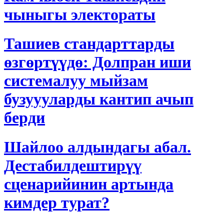
чыныгы электораты
Ташиев стандарттарды
өзгөртүүдө: Долпран иши
системалуу мыйзам
бузуууларды кантип ачып
берди
Шайлоо алдындагы абал.
Дестабилдештирүү
сценарийинин артында
кимдер турат?