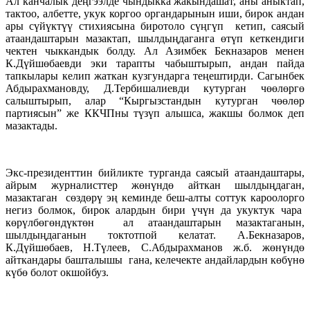
Ал канчалык деңгээлде чындыкка жакындашат, аны аныктап,
тактоо, албетте, укук коргоо органдарынын иши, бирок андан
ары сүйүктүү стихиясына биротоло сүңгүп кетип, саясый
атаандаштарын мазактап, шылдыңдаганга өтүп кеткендиги
чектен чыккандык болду. Ал Азимбек Бекназаров менен
К.Дүйшөбаевди эки тарапты чабыштырып, андан пайда
тапкылары келип жаткан кузгундарга теңештирди. Сагынбек
Абдырахмановду, Д.Тербишалиевди кутурган чөөлөргө
салыштырып, алар “Кыргызстандын кутурган чөөлөр
партиясын” же ККЧПны түзүп алышса, жакшы болмок деп
мазактады.
Экс-президенттин бийликте турганда саясый атаандаштары,
айрым журналисттер жөнүндө айткан шылдыңдаган,
мазактаган сөздөрү эң кеминде беш-алты соттук кароолорго
негиз болмок, бирок алардын бири үчүн да укуктук чара
көрүлбөгөндүктөн ал атаандаштарын мазактаганын,
шылдыңдаганын токтотпой келатат. А.Бекназаров,
К.Дүйшөбаев, Н.Түлеев, С.Абдырахманов ж.б. жөнүндө
айткандары башталышы гана, келечекте андайлардын көбүнө
күбө болот окшойбуз.