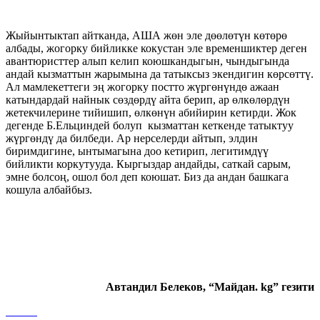
Жыйынтыктап айтканда, АША жөн эле дөөлөтүн көтөрө
албады, жогорку бийликке кокустан эле временшиктер деген
авантюристтер алып келип коюшкандыгын, чындыгында
андай кызматтын жарымына да татыксыз экендигин көрсөттү.
Ал мамлекеттеги эң жогорку постто жүргөнүндө ажаан
катындардай найнык сөздөрдү айта берип, ар өлкөлөрдүн
жетекчилерине тийишип, өлкөнүн абийирин кетирди. Жок
дегенде Б.Ельциндей болуп кызматтан кеткенде татыктуу
жүргөндү да билбеди. Ар нерселерди айтып, элдин
биримдигине, ынтымагына доо кетирип, легитимдүү
бийликти коркутууда. Кыргыздар андайды, саткай сарым,
эмне болсоң, ошол бол деп коюшат. Биз да андан башкага
кошула албайбыз.
Автандил Белеков, “Майдан
. kg
”
гезити