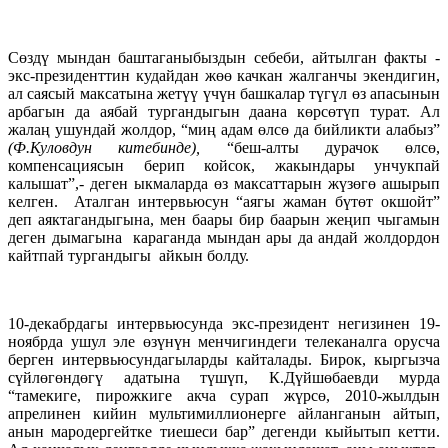
Сөздү мындан баштаганыбыздын себеби, айтылган факты -
экс-президенттин кудайдан жөө качкан жалганчы экендигин,
ал саясый максатына жетүү үчүн башкалар түгүл өз апасынын
арбагын да аябай тургандыгын даана көрсөтүп турат. Ал
жалаң ушундай жолдор, “миң адам өлсө да бийликти алабыз”
(Ф.Куловдун китебинде),
“беш-алты дурачок өлсө,
компенсациясын берип койсок, жакындары унчукпай
калышат”,- деген ыкмаларда өз максаттарын жүзөгө ашырып
келген. Аталган интервьюсун “аягы жаман бүтөт окшойт”
деп аяктагандыгына, мен баары бир баарын жеңип чыгамын
деген дымагына караганда мындан ары да андай жолдордон
кайтпай тургандыгы айкын болду.
10-декабрдагы интервьюсунда экс-президент негизинен 19-
ноябрда ушул эле өзүнүн менчигиндеги телеканалга орусча
берген интервьюсундагыларды кайталады. Бирок, кыргызча
сүйлөгөндөгү адатына түшүп, К.Дүйшөбаевди мурда
“тамекиге, пирожкиге акча сурап жүрсө, 2010-жылдын
апрелинен кийин мультимиллионерге айланганын айтып,
анын мародергейтке тиешеси бар” дегенди кыйытып кетти.