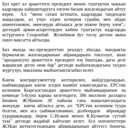
Бул ирет ал аракеттеги президент менен түштүктөн чыккан
кадрларды кайраштырууга өзгөчө басым жасагандыгын айтуу
керек. Ал: “мени сатып кетишти, кадрларды тандоодон
жаңылдым, ал үчүн элден кечирим сурайм, мен абдан
ишенчээкмин, эмнелерди айтышса деле ишене берчү элем”,-
дегендей арман-асиреттерден кийин түштүктүк кадрларды
өстүргөнгө Сооронбай Жээнбеков бут тосчу дегени мына
ошол максатта айтылды.
Биз мында экс-президенттин реалдуу абалды, чындыкты
бурмалаган жалгандарынын айрымдарына токтолуп, анан
“араздашууну аракеттеги президент өзү баштады, дагы деле
жарашсам деген оюм бар” дегенди кыйыткандыгына талдоо
жүргүзүп, макаланы жыйынтыктагыбыз келет.
Канча контраргументтер келтирилип, жабдуудалардын,
шаймандардын канча эседен кымбат алынгандыгы, ЕРСтик
келишим Кыргызстандын аракеттеги мыйзамдарынын эң
кеминде 5-6суна каршы келгендиги, 386 миллион долларга
Бишкек ЖЭБинин 30 пайызы гана жаңылангандыгы
жөнүндө канча айтылса деле, ал: “ЕРСтик келишим туура
болгон, мен ага сыймыктанамын, долбоордон айрымдар
уурдашкандыр, бирок С.Исаков менен К.Кулматов сүттөй
таза” дегенди жадабай кайталап келет. Ага оппоненттери
ЖЭБди жетектегендердин айрымдарынын айтуусу боюнча,