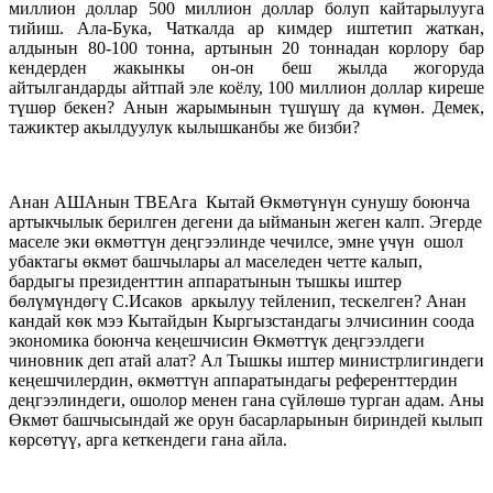
миллион доллар 500 миллион доллар болуп кайтарылууга
тийиш. Ала-Бука, Чаткалда ар кимдер иштетип жаткан,
алдынын 80-100 тонна, артынын 20 тоннадан корлору бар
кендерден жакынкы он-он беш жылда жогоруда
айтылгандарды айтпай эле коёлу, 100 миллион доллар киреше
түшөр бекен? Анын жарымынын түшүшү да күмөн. Демек,
тажиктер акылдуулук кылышканбы же бизби?
Анан АШАнын ТВЕАга Кытай Өкмөтүнүн сунушу боюнча
артыкчылык берилген дегени да ыйманын жеген калп. Эгерде
маселе эки өкмөттүн деңгээлинде чечилсе, эмне үчүн ошол
убактагы өкмөт башчылары ал маселеден четте калып,
бардыгы президенттин аппаратынын тышкы иштер
бөлүмүндөгү С.Исаков аркылуу тейленип, тескелген? Анан
кандай көк мээ Кытайдын Кыргызстандагы элчисинин соода
экономика боюнча кеңешчисин Өкмөттүк деңгээлдеги
чиновник деп атай алат? Ал Тышкы иштер министрлигиндеги
кеңешчилердин, өкмөттүн аппаратындагы референттердин
деңгээлиндеги, ошолор менен гана сүйлөшө турган адам. Аны
Өкмөт башчысындай же орун басарларынын бириндей кылып
көрсөтүү, арга кеткендеги гана айла.