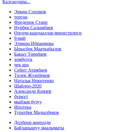
Калгандары...
Эркин Сопоков
тергөө
Фредерик Старр
Нурбек Салымбаев
Өзгөчө кырдаалдар министрлиги
9-май
Элмира Ибраимова
Ырысбек Мааткабылов
Бакыт Төрөбаев
зомбулук
чек ара
Сейит Атамбаев
Тилек Жээнбеков
Наталья Никитенко
Шайлоо-2020
Александр Князев
бүркүт
мыйзам бузуу
Ипотека
Туратбек Мадылбеков
Долбоор жөнүндө
Байланышуу маалыматы