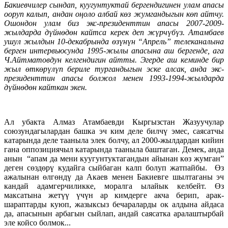
Бакиевчилер сындап, куугунтуктай бергендигинен улам апасы
ооруп калып, андан оңоло албай көз жумгандыгын көп айтчу.
Ошондон улам биз экс-президенттин апасы 2007-2009-
жылдарда дүйнөдөн кайтса керек деп жүрчүбүз. Атамбаев
ушул жылдын 10-декабрында өзүнүн “Апрель” телеканалына
берген интервьюсунда 1995-жылы апасына аш бергенде, ага
Ч.Айтматовдун келгендигин айтты. Эгерде аш кеминде бир
жыл өткөрүлүп бериле тургандыгын эске алсак, анда экс-
президенттин апасы болжол менен 1993-1994-жылдарда
дүйнөдөн кайткан экен.
Ал убакта Алмаз Атамбаевди Кыргызстан Жазуучулар
союзундагылардан башка эч ким деле билчү эмес, саясатчы
катарында деле тааныла элек болчу, ал 2000-жылдардан кийин
гана оппозициячыл катарында тааныла баштаган. Демек, анда
анын “апам да мени куугунтуктагандын айынан көз жумган”
деген сөздөрү кудайга сыйбаган калп болуп жатпайбы. Өз
ажалынан өлгөндү да Акаев менен Бакиевге шылтаганы эч
кандай адамгерчиликке, моралга ылайык келбейт. Өз
максатына жетүү үчүн ар кимдерге акча берип, арак-
шараптарды куюп, жазыксыз бечараларды ок алдына айдаса
да, апасынын арбагын сыйлап, андай саясатка аралаштырбай
эле койсо болмок...