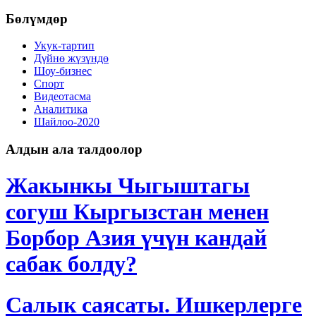
Бөлүмдөр
Укук-тартип
Дγйнө жүзүндө
Шоу-бизнес
Спорт
Видеотасма
Аналитика
Шайлоо-2020
Алдын ала талдоолор
Жакынкы Чыгыштагы
согуш Кыргызстан менен
Борбор Азия үчүн кандай
сабак болду?
Салык саясаты. Ишкерлерге