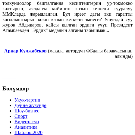
толкундоолор башталганда кесиптештерин ур-токмокко
калтырып, аялдарча кийинип качып кеткени тууралуу
ММКларда жарыяланган. Бул ирээт дагы эки тарапты
кагылыштырып коюп качып кеткени эмнеси? Ушундай суу
жүрөк Абдыкаров, кайсы кылган эрдиги үчүн Президент
Атамбаевден "Эрдик" медалын алганы табышмак...
Аркар Кулжабеков
(макала автордун ФБдагы баракчасынан
алынды)
Бөлүмдөр
Укук-тартип
Дγйнө жүзүндө
Шоу-бизнес
Спорт
Видеотасма
Аналитика
Шайлоо-2020