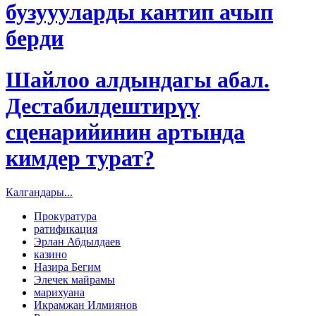
бузуууларды кантип ачып
берди
Шайлоо алдындагы абал.
Дестабилдештирүү
сценарийинин артында
кимдер турат?
Калгандары...
Прокуратура
ратификация
Эрлан Абдылдаев
казино
Назира Бегим
Элечек майрамы
марихуана
Икрамжан Илмиянов