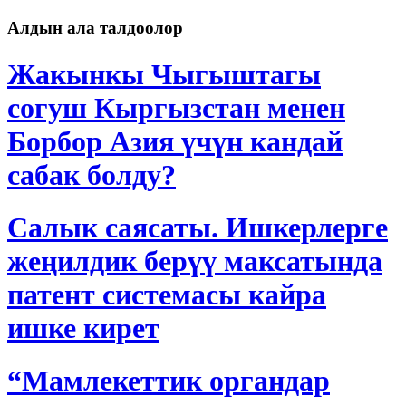
Алдын ала талдоолор
Жакынкы Чыгыштагы
согуш Кыргызстан менен
Борбор Азия үчүн кандай
сабак болду?
Салык саясаты. Ишкерлерге
жеңилдик берүү максатында
патент системасы кайра
ишке кирет
“Мамлекеттик органдар