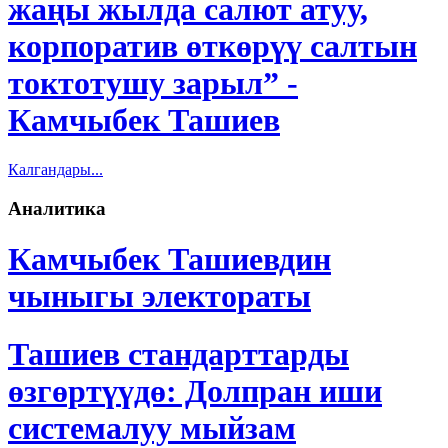
жаңы жылда салют атуу,
корпоратив өткөрүү салтын
токтотушу зарыл” -
Камчыбек Ташиев
Калгандары...
Аналитика
Камчыбек Ташиевдин
чыныгы электораты
Ташиев стандарттарды
өзгөртүүдө: Долпран иши
системалуу мыйзам