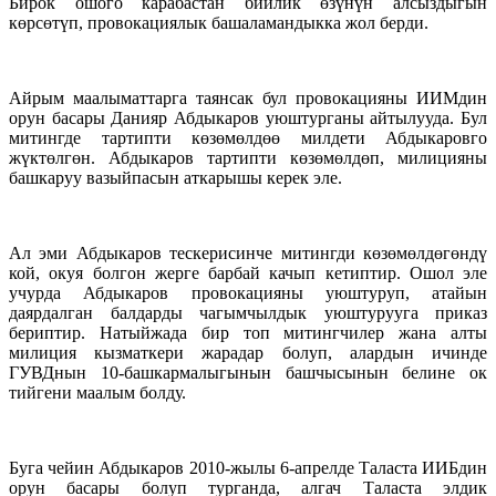
Бирок ошого карабастан бийлик өзүнүн алсыздыгын
көрсөтүп, провокациялык башаламандыкка жол берди.
Айрым маалыматтарга таянсак бул провокацияны ИИМдин
орун басары Данияр Абдыкаров уюштурганы айтылууда. Бул
митингде тартипти көзөмөлдөө милдети Абдыкаровго
жүктөлгөн. Абдыкаров тартипти көзөмөлдөп, милицияны
башкаруу вазыйпасын аткарышы керек эле.
Ал эми Абдыкаров тескерисинче митингди көзөмөлдөгөндү
кой, окуя болгон жерге барбай качып кетиптир. Ошол эле
учурда Абдыкаров провокацияны уюштуруп, атайын
даярдалган балдарды чагымчылдык уюштурууга приказ
бериптир. Натыйжада бир топ митингчилер жана алты
милиция кызматкери жарадар болуп, алардын ичинде
ГУВДнын 10-башкармалыгынын башчысынын белине ок
тийгени маалым болду.
Буга чейин Абдыкаров 2010-жылы 6-апрелде Таласта ИИБдин
орун басары болуп турганда, алгач Таласта элдик