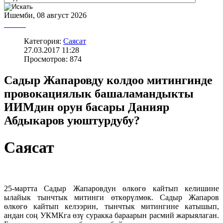
Ишемби, 08 август 2026
Категория:
Саясат
27.03.2017 11:28
Просмотров: 874
Садыр Жапаровду колдоо митингинде
провокациялык башаламандыкты
ИИМдин орун басары Данияр
Абдыкаров уюштурдубу?
Саясат
25-мартта Садыр Жапаровдун өлкөгө кайтып келишине
ылайык тынчтык митинги өткөрүлмөк. Садыр Жапаров
өлкөгө кайтып келээрин, тынчтык митингине катышып,
андан соң УКМКга өзү суракка бараарын расмий жарыялаган.