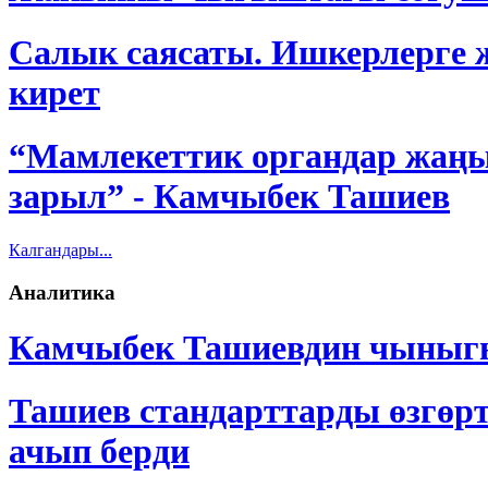
Салык саясаты. Ишкерлерге ж
кирет
“Мамлекеттик органдар жаңы
зарыл” - Камчыбек Ташиев
Калгандары...
Аналитика
Камчыбек Ташиевдин чыныг
Ташиев стандарттарды өзгөр
ачып берди