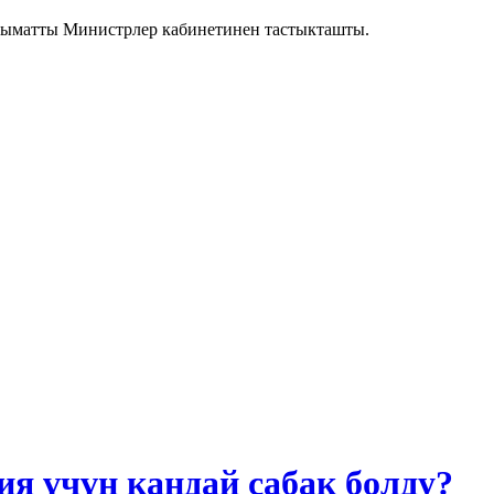
алыматты Министрлер кабинетинен тастыкташты.
 үчүн кандай сабак болду?