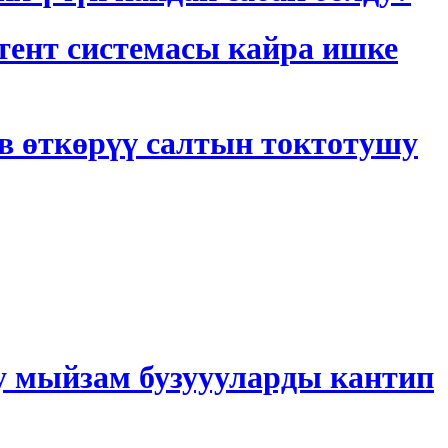
тент системасы кайра ишке
в өткөрүү салтын токтотушу
у мыйзам бузуууларды кантип