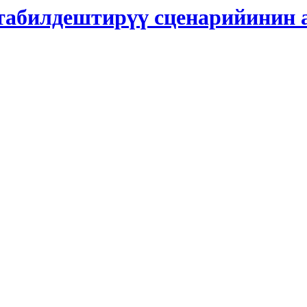
табилдештирүү сценарийинин 