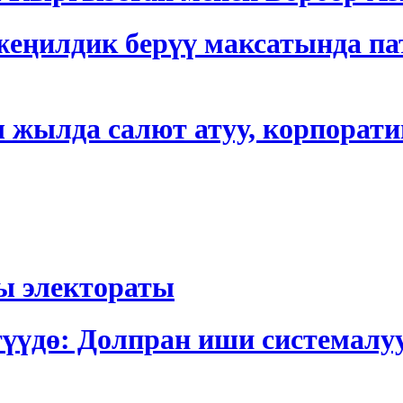
еңилдик берүү максатында па
 жылда салют атуу, корпорати
ы электораты
түүдө: Долпран иши системалу