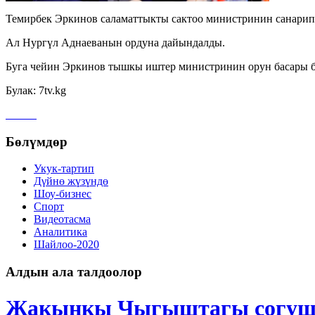
Темирбек Эркинов саламаттыкты сактоо министринин санарип
Ал Нургүл Аднаеванын ордуна дайындалды.
Буга чейин Эркинов тышкы иштер министринин орун басары б
Булак: 7tv.kg
Бөлүмдөр
Укук-тартип
Дγйнө жүзүндө
Шоу-бизнес
Спорт
Видеотасма
Аналитика
Шайлоо-2020
Алдын ала талдоолор
Жакынкы Чыгыштагы согуш Кы