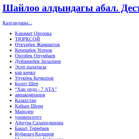
Шайлоо алдындагы абал. Дес
Калгандары...
Карамат Орозова
ТЮРКСОЙ
Өткүрбек Жамшитов
Кеңешбек Усенов
Орозбек Опумбаев
Дүйшөнбек Зилалиев
Эсеп палатасы
кар көчкү
Улукбек Кочкоров
Болот Шер
“Хан ордо - 7 АТА”
авиакомпания
Казахстан
Кайып Шери
Мародер
университет
Айнура Салахидинова
Бакыт Төрөбаев
Кубаныч Кадыров