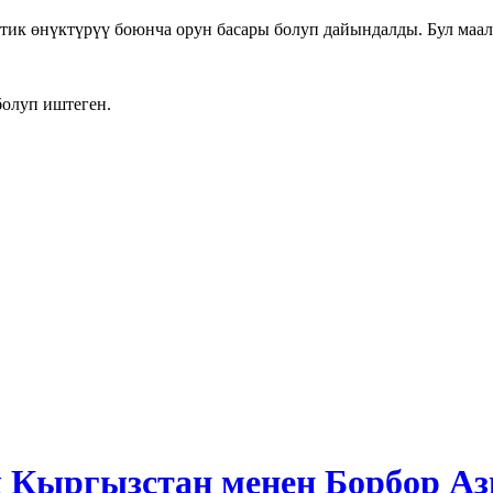
тик өнүктүрүү боюнча орун басары болуп дайындалды. Бул ма
олуп иштеген.
ргызстан менен Борбор Азия