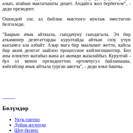
алып, атайын мактатышты дешет. Андайга жол бербегиле", -
деди президент.
Ошондой эле, ал бийлик мактоого муктаж эместигин
белгиледи.
"Баарын ачык айткыла, сындачуну сындагыла. Эч бир
аткаминер делегаттарды курултайда айткан сөзү үчүн
кысымга ала албайт. Азыр мага бир маалымат жетти, кайсы
бир аким делегат шайлоо процессине кийлигишиптир. Биз
аны иликтеп жатабыз жана ал акимди жазалайбыз. Курултай -
бул эл менен президенттин ортомчусуз байланышы,
көйгөйлөр ачык айтыла турган аянтча", - деди өлкө башчы.
Бөлүмдөр
Укук-тартип
Дγйнө жүзүндө
Шоу-бизнес