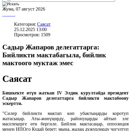
Жума, 07 август 2026
Категория:
Саясат
25.12.2025 13:00
Просмотров: 1509
Садыр Жапаров делегаттарга:
Бийликти мактабагыла, бийлик
мактоого муктаж эмес
Саясат
Бишкекте өтүп жаткан IV Элдик курултайда президент
Садыр Жапаров делегаттарга бийликти мактабоону
эскертти.
"Силер бийликти мактап көп убактыңарды коротуп
жатасыңар. Аты-жөнүңөрдү, районуңарды айтып эле
маселеңерге өтө бергиле. Бийлик мактасаңар, оппозиция
менен НПОго Кудай берет: мына, жалаң дүжүрлөрдү чогултуп