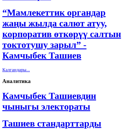
“Мамлекеттик органдар
жаңы жылда салют атуу,
корпоратив өткөрүү салтын
токтотушу зарыл” -
Камчыбек Ташиев
Калгандары...
Аналитика
Камчыбек Ташиевдин
чыныгы электораты
Ташиев стандарттарды