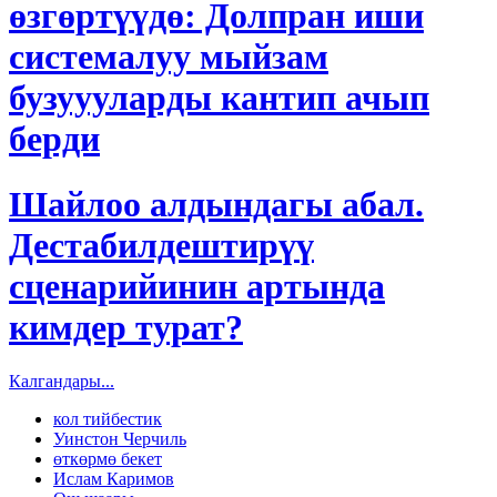
өзгөртүүдө: Долпран иши
системалуу мыйзам
бузуууларды кантип ачып
берди
Шайлоо алдындагы абал.
Дестабилдештирүү
сценарийинин артында
кимдер турат?
Калгандары...
кол тийбестик
Уинстон Черчиль
өткөрмө бекет
Ислам Каримов