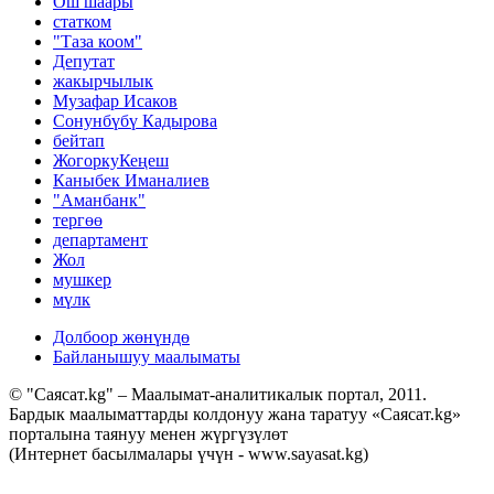
Ош шаары
статком
"Таза коом"
Депутат
жакырчылык
Музафар Исаков
Сонунбүбү Кадырова
бейтап
ЖогоркуКеңеш
Каныбек Иманалиев
"Аманбанк"
тергөө
департамент
Жол
мушкер
мүлк
Долбоор жөнүндө
Байланышуу маалыматы
© "Саясат.kg" – Маалымат-аналитикалык портал, 2011.
Бардык маалыматтарды колдонуу жана таратуу «Саясат.kg»
порталына таянуу менен жүргүзүлөт
(Интернет басылмалары үчүн - www.sayasat.kg)