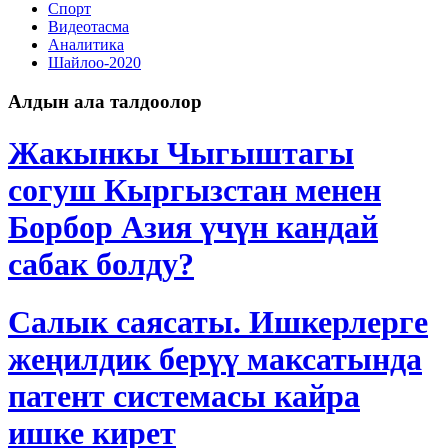
Спорт
Видеотасма
Аналитика
Шайлоо-2020
Алдын ала талдоолор
Жакынкы Чыгыштагы
согуш Кыргызстан менен
Борбор Азия үчүн кандай
сабак болду?
Салык саясаты. Ишкерлерге
жеңилдик берүү максатында
патент системасы кайра
ишке кирет