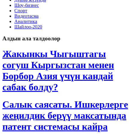
Шоу-бизнес
Спорт
Видеотасма
Аналитика
Шайлоо-2020
Алдын ала талдоолор
Жакынкы Чыгыштагы
согуш Кыргызстан менен
Борбор Азия үчүн кандай
сабак болду?
Салык саясаты. Ишкерлерге
жеңилдик берүү максатында
патент системасы кайра