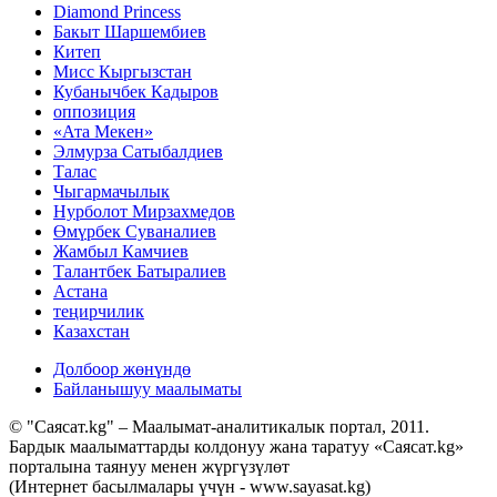
Diamond Princess
Бакыт Шаршембиев
Китеп
Мисс Кыргызстан
Кубанычбек Кадыров
оппозиция
«Ата Мекен»
Элмурза Сатыбалдиев
Талас
Чыгармачылык
Нурболот Мирзахмедов
Өмүрбек Суваналиев
Жамбыл Камчиев
Талантбек Батыралиев
Астана
теңирчилик
Казахстан
Долбоор жөнүндө
Байланышуу маалыматы
© "Саясат.kg" – Маалымат-аналитикалык портал, 2011.
Бардык маалыматтарды колдонуу жана таратуу «Саясат.kg»
порталына таянуу менен жүргүзүлөт
(Интернет басылмалары үчүн - www.sayasat.kg)