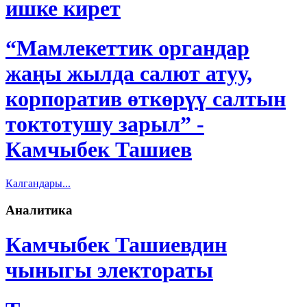
ишке кирет
“Мамлекеттик органдар
жаңы жылда салют атуу,
корпоратив өткөрүү салтын
токтотушу зарыл” -
Камчыбек Ташиев
Калгандары...
Аналитика
Камчыбек Ташиевдин
чыныгы электораты