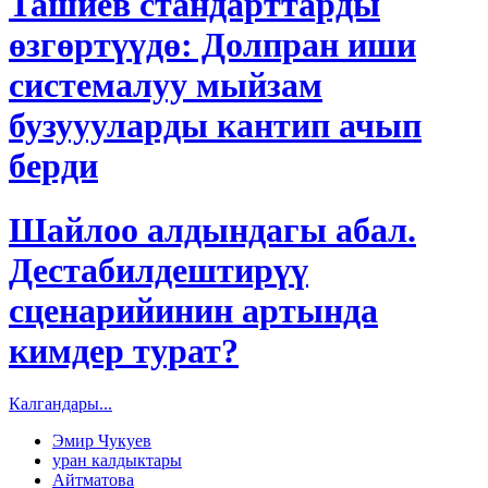
Ташиев стандарттарды
өзгөртүүдө: Долпран иши
системалуу мыйзам
бузуууларды кантип ачып
берди
Шайлоо алдындагы абал.
Дестабилдештирүү
сценарийинин артында
кимдер турат?
Калгандары...
Эмир Чукуев
уран калдыктары
Айтматова