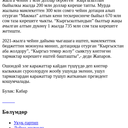
жылга чейин 1 млн доллар бербеген “Кыргызалтын”
быйылкы жылда 200 млн доллар киреше тапты. Мурда
жылына мамлекеттен 300 млн сомго чейин дотация алып
отурган “Макмал” алтын кени тескерисинче быйыл 670 млн
сом таза кирешеге чыкты. “Кыргызалтындын” былтыр жаңы
ачылган алтын дүкөнү 1 жылда 735 млн сом таза кирешеге
жетишти.
2021-жылга чейин дайыма чыгашага иштеп, мамлекеттик
бюджеттин моюнуна минип, дотацияда отурган “Кыргызстан
аба жолдору”, “Кыргыз темир жолу” сыяктуу көптөгөн
тармактар кирешеге иштей башташты”,- деди Жапаров.
Ошондой эле каражаттар кайдан түшүүдө деп көптөр
кызыккан суроолордун жообу ушунда экенин, ушул
тармактардан каражаттар түшүп жатканын президент
кошумчалады.
Булак: Кабар
Бөлүмдөр
Укук-тартип
Дγйнө жүзүндө