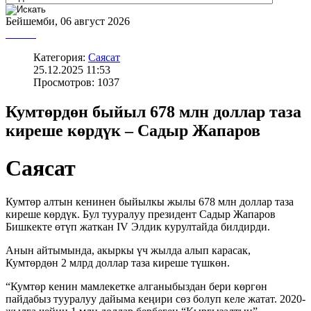
Бейшемби, 06 август 2026
Категория:
Саясат
25.12.2025 11:53
Просмотров: 1037
Кумтөрдөн быйыл 678 млн доллар таза
киреше көрдүк – Садыр Жапаров
Саясат
Кумтөр алтын кенинен быйылкы жылы 678 млн доллар таза
киреше көрдүк. Бул тууралуу президент Садыр Жапаров
Бишкекте өтүп жаткан IV Элдик курултайда билдирди.
Анын айтымында, акыркы үч жылда алып карасак,
Кумтөрдөн 2 млрд доллар таза киреше түшкөн.
“Кумтөр кенин мамлекетке алганыбыздан бери көргөн
пайдабыз тууралуу дайыма кеңири сөз болуп келе жатат. 2020-