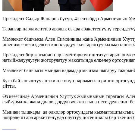
Президент Садыр Жапаров бүгүн, 4-сентябрда Армениянын У
Тараптар парламенттер аралык өз ара аракеттенүүнү тереңдет
Мамлекет башчысы Ален Симонянды жана Армениянын Улуттук
ишенимге негизделген көп кырдуу эки тараптуу кызматташтык
Президент бир жагынан парламентаризм институттарын өнүкт
натыйжалуулугун жогорулатуу максатында өлкөлөр ортосунда
Мамлекет башчысы мындай кадамдар мыйзам чыгаруу тажрыйба
Буга байланыштуу ал эки өлкөнүн парламенттеринин ортосунд
айтты.
Өз кезегинде Армениянын Улуттук жыйынынын төрагасы Ален 
сый-урматка жана диалогдордун ачыктыгына негизделгенин бе
Мындан тышкары, ал өлкөлөр ортосундагы кызматташтыктын, 
чөйрөдө өз ара аракеттенүүдө олуттуу потенциалы бар экенин б