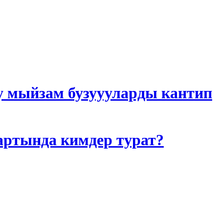
у мыйзам бузуууларды кантип
артында кимдер турат?