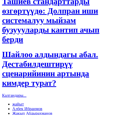
Ташиев стандарттарды
өзгөртүүдө: Долпран иши
системалуу мыйзам
бузуууларды кантип ачып
берди
Шайлоо алдындагы абал.
Дестабилдештирүү
сценарийинин артында
кимдер турат?
Калгандары...
жайыт
Албек Ибраимов
Жакып Абдырахманов