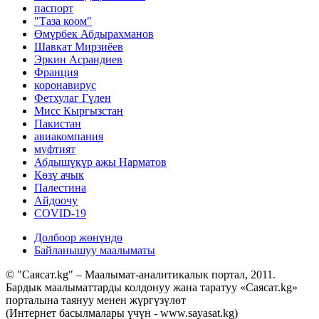
паспорт
"Таза коом"
Өмүрбек Абдырахманов
Шавкат Мирзиёев
Эркин Асрандиев
Франция
коронавирус
Фетхулаг Гүлен
Мисс Кыргызстан
Пакистан
авиакомпания
муфтият
Абдышүкүр ажы Нарматов
Көзү ачык
Палестина
Айдоочу
COVID-19
Долбоор жөнүндө
Байланышуу маалыматы
© "Саясат.kg" – Маалымат-аналитикалык портал, 2011.
Бардык маалыматтарды колдонуу жана таратуу «Саясат.kg»
порталына таянуу менен жүргүзүлөт
(Интернет басылмалары үчүн - www.sayasat.kg)