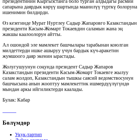
президентинин Кыргызстанга боло турган алдыдагы расмий
сапарына даярдык көрүү шартында маанилүү түрткү болоруна
ишенимин билдирди.
Өз кезегинде Мурат Нуртлеу Садыр Жапаровго Казакстандын
президенти Касым-Жомарт Токаевдин саламын жана эң
жакшы каалоолорун айтты.
Ал ошондой эле мамлекет башчылары тарабынан коюлган
милдеттерди ишке ашыруу үчүн бардык күч-аракетин
жумшоого даяр экенин ырастады.
Жолугушуунун соңунда президент Садыр Жапаров
Казакстандын президенти Касым-Жомарт Токаевге жылуу
салам жолдоп, Казакстандын тышкы саясий ведомствосунун
башчысына анын жооптуу мамлекеттик ишмердүүлүгүндө
мындан аркы ийгиликтерди каалады.
Булак: Кабар
Бөлүмдөр
Укук-тартип