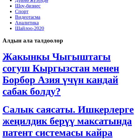
Дγйнө жүзүндө
Шоу-бизнес
Спорт
Видеотасма
Аналитика
Шайлоо-2020
Алдын ала талдоолор
Жакынкы Чыгыштагы
согуш Кыргызстан менен
Борбор Азия үчүн кандай
сабак болду?
Салык саясаты. Ишкерлерге
жеңилдик берүү максатында
патент системасы кайра