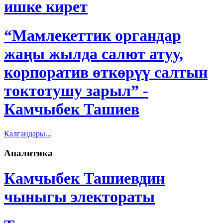
ишке кирет
“Мамлекеттик органдар
жаңы жылда салют атуу,
корпоратив өткөрүү салтын
токтотушу зарыл” -
Камчыбек Ташиев
Калгандары...
Аналитика
Камчыбек Ташиевдин
чыныгы электораты