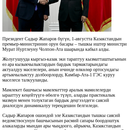
Президент Садыр Жапаров бүгүн, 1-августта Казакстандын
премьер-министринин орун басары – тышкы иштер министри
Мурат Нуртлеуну Чолпон-Ата шаарында кабыл алды.
Жолугушууда кыргыз-казак эки тараптуу кызматташтыгынын
өз ара кызыкчылыктардын бардык тармактарындагы
актуалдуу маселелери, анын ичинде өлкөлөр ортосундагы
артыкчылыктуу долбоорлорду, Камбар-Ата-1 ГЭС куруу
маселеси талкууланды.
Мамлекет башчысы мамлекеттер аралык мамилелерди
ырааттуу кеңейтүүгө өбөлгө түзүп, аларды практикалык
мазмун менен толуктаган бардык деңгээлдеги саясий
диалогдун динамикалуу тереңдешин белгиледи.
Садыр Жапаров ошондой эле Казакстандын тышкы саясий
ведомствосунун башчысынын расмий сапары боордоштук
алакаларды мындан ары чыңдоого, айрыкча, Казакстандын