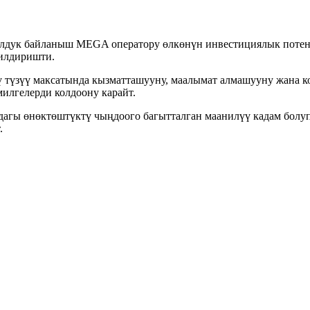
юлдук байланыш MEGA оператору өлкөнүн инвестициялык потен
билдиришти.
 түзүү максатында кызматташууну, маалымат алмашууну жана к
илгелерди колдоону карайт.
агы өнөктөштүктү чыңдоого багытталган маанилүү кадам болуп
.