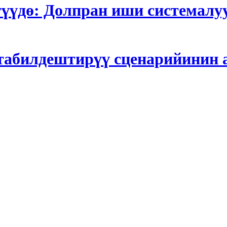
түүдө: Долпран иши системалу
табилдештирүү сценарийинин 