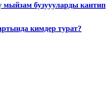
у мыйзам бузуууларды кантип
артында кимдер турат?