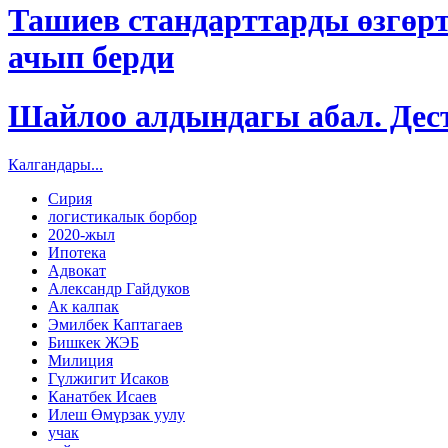
Ташиев стандарттарды өзгөр
ачып берди
Шайлоо алдындагы абал. Дес
Калгандары...
​​​​​​​Сирия
логистикалык борбор
2020-жыл
Ипотека
Адвокат
Александр Гайдуков
Ак калпак
Эмилбек Каптагаев
Бишкек ЖЭБ
Милиция
Гүлжигит Исаков
Канатбек Исаев
Илеш Өмүрзак уулу
учак