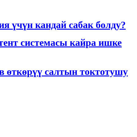
 үчүн кандай сабак болду?
тент системасы кайра ишке
в өткөрүү салтын токтотушу