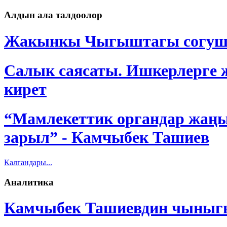
Алдын ала талдоолор
Жакынкы Чыгыштагы согуш Кы
Салык саясаты. Ишкерлерге ж
кирет
“Мамлекеттик органдар жаңы
зарыл” - Камчыбек Ташиев
Калгандары...
Аналитика
Камчыбек Ташиевдин чыныг