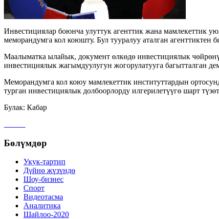
Инвестициялар боюнча улуттук агенттик жана мамлекеттик у
меморандумга кол коюшту. Бул тууралуу аталган агенттиктен 
Маалыматка ылайык, документ өлкөдө инвестициялык чөйрөнү
инвестициялык жагымдуулугун жогорулатууга багытталган дем
Меморандумга кол коюу мамлекеттик институттардын ортосунд
турган инвестициялык долбоорлорду илгерилетүүгө шарт түзөт
Булак: Кабар
Бөлүмдөр
Укук-тартип
Дγйнө жүзүндө
Шоу-бизнес
Спорт
Видеотасма
Аналитика
Шайлоо-2020