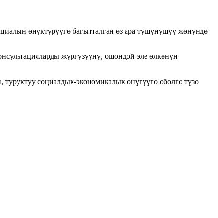
циалын өнүктүрүүгө багытталган өз ара түшүнүшүү жөнүндө
онсультацияларды жүргүзүүнү, ошондой эле өлкөнүн
, туруктуу социалдык-экономикалык өнүгүүгө өбөлгө түзө