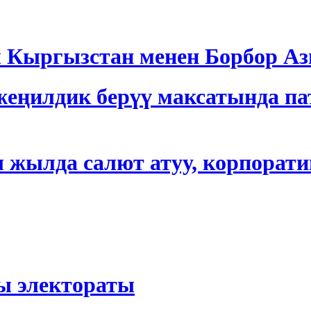
ргызстан менен Борбор Азия
еңилдик берүү максатында па
 жылда салют атуу, корпорати
ы электораты