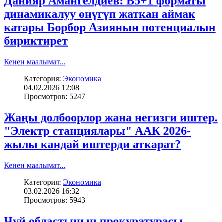
Данияр Амангелдиев: B5+1 форматы
динамикалуу өнүгүп жаткан аймак
катары Борбор Азиянын потенциалын
бириктирет
Кенен маалымат...
Категория:
Экономика
04.02.2026 12:08
Просмотров: 5247
Жаңы долбоорлор жана негизги иштер.
"Электр станциялары" ААК 2026-
жылы кандай иштерди аткарат?
Кенен маалымат...
Категория:
Экономика
03.02.2026 16:32
Просмотров: 5943
Чүй областынын прокуратурасы