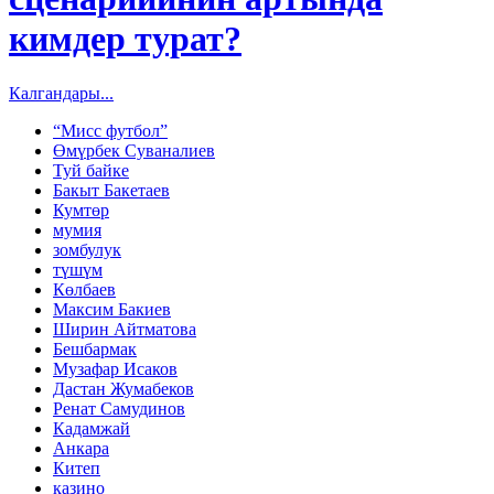
кимдер турат?
Калгандары...
“Мисс футбол”
Өмүрбек Суваналиев
Туй байке
Бакыт Бакетаев
Кумтөр
мумия
зомбулук
түшүм
Көлбаев
Максим Бакиев
Ширин Айтматова
Бешбармак
Музафар Исаков
Дастан Жумабеков
Ренат Самудинов
Кадамжай
Анкара
Китеп
казино