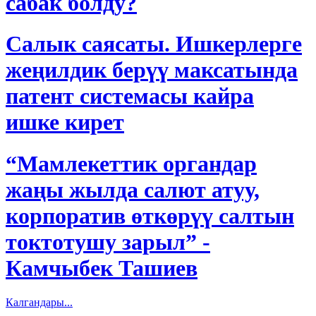
сабак болду?
Салык саясаты. Ишкерлерге
жеңилдик берүү максатында
патент системасы кайра
ишке кирет
“Мамлекеттик органдар
жаңы жылда салют атуу,
корпоратив өткөрүү салтын
токтотушу зарыл” -
Камчыбек Ташиев
Калгандары...