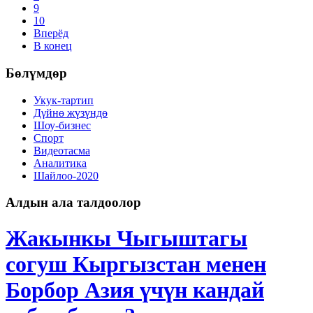
9
10
Вперёд
В конец
Бөлүмдөр
Укук-тартип
Дγйнө жүзүндө
Шоу-бизнес
Спорт
Видеотасма
Аналитика
Шайлоо-2020
Алдын ала талдоолор
Жакынкы Чыгыштагы
согуш Кыргызстан менен
Борбор Азия үчүн кандай