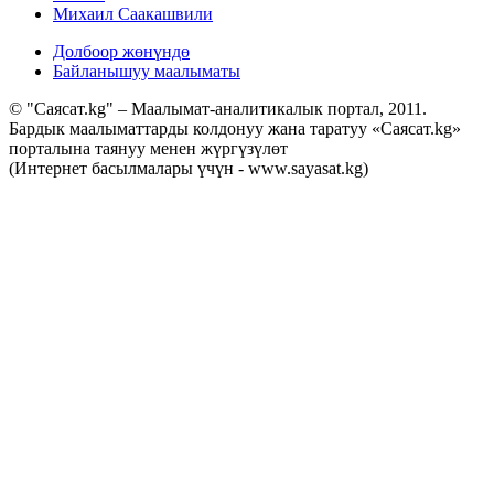
Михаил Саакашвили
Долбоор жөнүндө
Байланышуу маалыматы
© "Саясат.kg" – Маалымат-аналитикалык портал, 2011.
Бардык маалыматтарды колдонуу жана таратуу «Саясат.kg»
порталына таянуу менен жүргүзүлөт
(Интернет басылмалары үчүн - www.sayasat.kg)