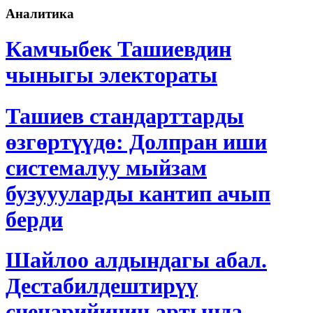
Аналитика
Камчыбек Ташиевдин
чыныгы электораты
Ташиев стандарттарды
өзгөртүүдө: Долпран иши
системалуу мыйзам
бузуууларды кантип ачып
берди
Шайлоо алдындагы абал.
Дестабилдештирүү
сценарийинин артында