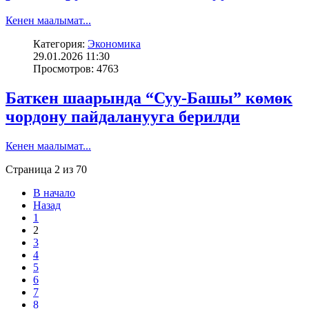
Кенен маалымат...
Категория:
Экономика
29.01.2026 11:30
Просмотров: 4763
Баткен шаарында “Суу-Башы” көмөк
чордону пайдаланууга берилди
Кенен маалымат...
Страница 2 из 70
В начало
Назад
1
2
3
4
5
6
7
8