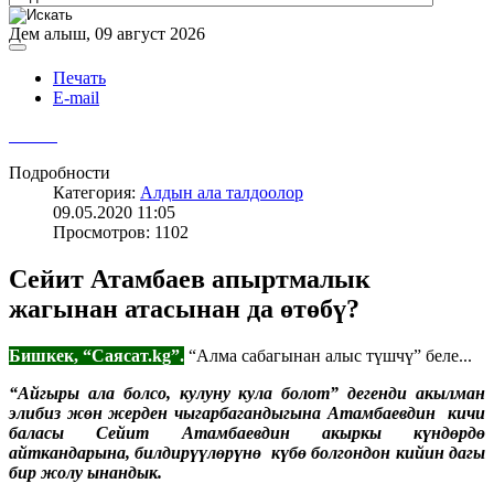
Дем алыш, 09 август 2026
Печать
E-mail
Подробности
Категория:
Алдын ала талдоолор
09.05.2020 11:05
Просмотров: 1102
Сейит Атамбаев апыртмалык
жагынан атасынан да өтөбү?
Бишкек, “Саясат.
kg
”.
“Алма сабагынан алыс түшчү” беле...
“Айгыры ала болсо, кулуну кула болот” дегенди акылман
элибиз жөн жерден чыгарбагандыгына Атамбаевдин кичи
баласы Сейит Атамбаевдин акыркы күндөрдө
айткандарына, билдирүүлөрүнө күбө болгондон кийин дагы
бир жолу ынандык.