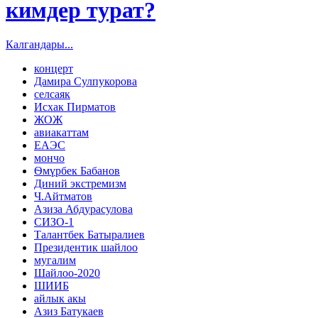
кимдер турат?
Калгандары...
концерт
Дамира Сулпукорова
селсаяк
Исхак Пирматов
ЖОЖ
авиакаттам
ЕАЭС
мончо
Ѳмүрбек Бабанов
Диний экстремизм
Ч.Айтматов
Азиза Абдурасулова
СИЗО-1
Талантбек Батыралиев
Президентик шайлоо
мугалим
Шайлоо-2020
ШИИБ
айлык акы
Азиз Батукаев