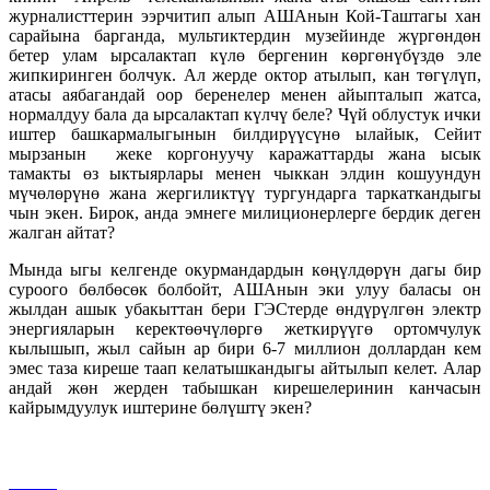
журналисттерин ээрчитип алып АШАнын Кой-Таштагы хан
сарайына барганда, мультиктердин музейинде жүргөндөн
бетер улам ырсалактап күлө бергенин көргөнүбүздө эле
жипкиринген болчук. Ал жерде октор атылып, кан төгүлүп,
атасы аябагандай оор беренелер менен айыпталып жатса,
нормалдуу бала да ырсалактап күлчү беле? Чүй облустук ички
иштер башкармалыгынын билдирүүсүнө ылайык, Сейит
мырзанын жеке коргонуучу каражаттарды жана ысык
тамакты өз ыктыярлары менен чыккан элдин кошуундун
мүчөлөрүнө жана жергиликтүү тургундарга таркаткандыгы
чын экен. Бирок, анда эмнеге милиционерлерге бердик деген
жалган айтат?
Мында ыгы келгенде окурмандардын көңүлдөрүн дагы бир
суроого бөлбөсөк болбойт, АШАнын эки улуу баласы он
жылдан ашык убакыттан бери ГЭСтерде өндүрүлгөн электр
энергияларын керектөөчүлөргө жеткирүүгө ортомчулук
кылышып, жыл сайын ар бири 6-7 миллион доллардан кем
эмес таза киреше таап келатышкандыгы айтылып келет. Алар
андай жөн жерден табышкан кирешелеринин канчасын
кайрымдуулук иштерине бөлүштү экен?