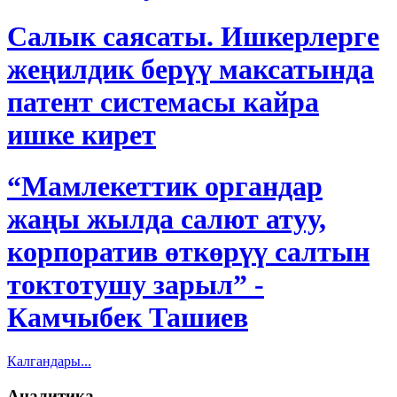
Салык саясаты. Ишкерлерге
жеңилдик берүү максатында
патент системасы кайра
ишке кирет
“Мамлекеттик органдар
жаңы жылда салют атуу,
корпоратив өткөрүү салтын
токтотушу зарыл” -
Камчыбек Ташиев
Калгандары...
Аналитика