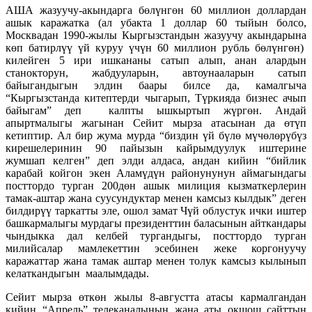
АША жазуучу-акындарга бөлүнгөн 60 миллион доллардан
ашык каражатка (ал убакта 1 доллар 60 тыйын болсо,
Москвадан 1990-жылы Кыргызстандын жазуучу акындарына
көп батирлүү үй куруу үчүн 60 миллион рубль бөлүнгөн)
килейген 5 ири ишкананы сатып алып, анан алардын
станокторун, жабдууларын, автоунааларын сатып
байыгандыгын элдин баары билсе да, камалгыча
“Кыргызстанда китептерди чыгарып, Түркияда бизнес ачып
байыгам” деп калпты ышкыртып жүргөн. Андай
апыртмалыгы жагынан Сейит мырза атасынан да өтүп
кетиптир. Ал бир жума мурда “биздин үй бүлө мүчөлөрүбүз
кирешелеринин 90 пайызын кайрымдуулук иштерине
жумшап келген” деп элди алдаса, андан кийин “бийлик
карабай койгон экен Аламүдүн районунунун аймагындагы
посттордо турган 200дөн ашык милиция кызматкерлерин
тамак-аштар жана суусундуктар менен камсыз кылдык” деген
билдирүү таркатты эле, ошол замат Чүй облустук ички иштер
башкармалыгы мурдагы президенттин баласынын айткандары
чындыкка дал келбей тургандыгы, посттордо турган
милийсалар мамлекеттин эсебинен жеке коргонуучу
каражаттар жана тамак аштар менен толук камсыз кылынып
келаткандыгын маалымдады.
Сейит мырза өткөн жылы 8-августта атасы кармалгандан
кийин “Апрель” телеканалынын жана аты окшош сайттын