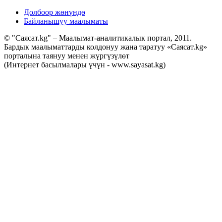
Долбоор жөнүндө
Байланышуу маалыматы
© "Саясат.kg" – Маалымат-аналитикалык портал, 2011.
Бардык маалыматтарды колдонуу жана таратуу «Саясат.kg»
порталына таянуу менен жүргүзүлөт
(Интернет басылмалары үчүн - www.sayasat.kg)