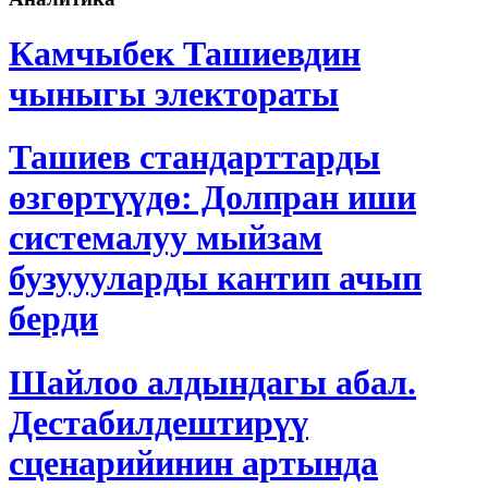
Камчыбек Ташиевдин
чыныгы электораты
Ташиев стандарттарды
өзгөртүүдө: Долпран иши
системалуу мыйзам
бузуууларды кантип ачып
берди
Шайлоо алдындагы абал.
Дестабилдештирүү
сценарийинин артында