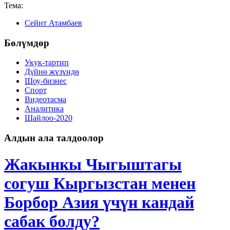
Тема:
Сейит Атамбаев
Бөлүмдөр
Укук-тартип
Дγйнө жүзүндө
Шоу-бизнес
Спорт
Видеотасма
Аналитика
Шайлоо-2020
Алдын ала талдоолор
Жакынкы Чыгыштагы
согуш Кыргызстан менен
Борбор Азия үчүн кандай
сабак болду?