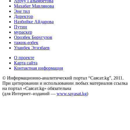
Арзуу Галымбетова
Махабат Мавлянова
Эне тил
Директор
Назбийке Айдарова
Путин
мураскер
Орозбек Бөрүгулов
тажик-өзбек
Уланбек Эгизбаев
О проекте
Карта сайта
Контактная информация
© Информационно-аналитический портал “Саясат.kg”, 2011.
При цитировании и использовании любых материалов ссылка
на портал «Саясат.kg» обязательна
(для Интернет–изданий —
www.sayasat.kg
)