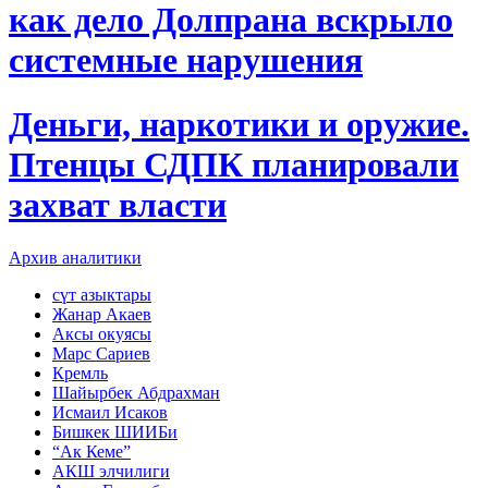
как дело Долпрана вскрыло
системные нарушения
Деньги, наркотики и оружие.
Птенцы СДПК планировали
захват власти
Архив аналитики
сүт азыктары
Жанар Акаев
Аксы окуясы
Марс Сариев
Кремль
Шайырбек Абдрахман
Исмаил Исаков
Бишкек ШИИБи
“Ак Кеме”
АКШ элчилиги