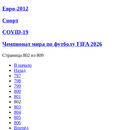
Евро-2012
Спорт
СОVID-19
Чемпионат мира по футболу FIFA 2026
Страница 802 из 809
В начало
Назад
797
798
799
800
801
802
803
804
805
806
Вперёд