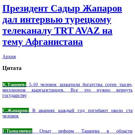
Президент Садыр Жапаров
дал интервью турецкому
телеканалу TRT AVAZ на
тему Афганистана
Архив
Цитата
К.Ташиев:
5-10 человек захватили богатства сотен тысяч,
миллионов кыргызстанцев. Все это нужно вернуть
государству
С.Жапаров:
В авариях каждый год погибают около ста
человек
Г.Тыналиева:
Опыт реформ Ташиева в области