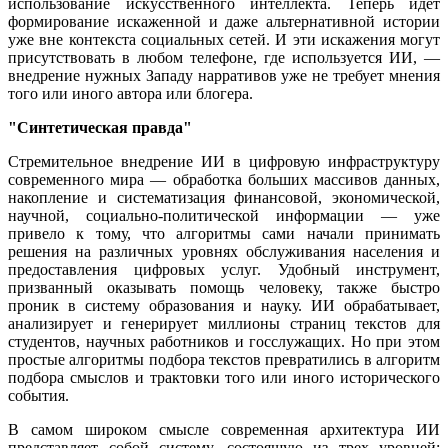
использование искусственного интеллекта. Теперь идет
формирование искаженной и даже альтернативной истории
уже вне контекста социальных сетей. И эти искажения могут
присутствовать в любом телефоне, где используется ИИ, —
внедрение нужных Западу нарративов уже не требует мнения
того или иного автора или блогера.
"Синтетическая правда"
Стремительное внедрение ИИ в цифровую инфраструктуру
современного мира — обработка больших массивов данных,
накопление и систематизация финансовой, экономической,
научной, социально-политической информации — уже
привело к тому, что алгоритмы сами начали принимать
решения на различных уровнях обслуживания населения и
предоставления цифровых услуг. Удобный инструмент,
призванный оказывать помощь человеку, также быстро
проник в систему образования и науку. ИИ обрабатывает,
анализирует и генерирует миллионы страниц текстов для
студентов, научных работников и госслужащих. Но при этом
простые алгоритмы подбора текстов превратились в алгоритм
подбора смыслов и трактовки того или иного исторического
события.
В самом широком смысле современная архитектура ИИ
представляет собой систему, состоящую из трех уровней: