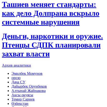
Ташиев меняет стандарты:
как дело Долпрана вскрыло
системные нарушения
Деньги, наркотики и оружие.
Птенцы СДПК планировали
захват власти
Архив аналитики
Эмилбек Момунов
орозо
Дача СУ
Дайырбек Орунбеков
Алтынай Жайнакова
Аксы окуясы
Темир Сариев
Өзбекстан