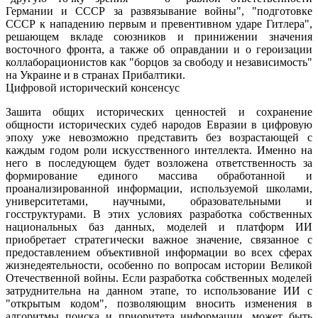
Германии и СССР за развязывание войны", "подготовке
СССР к нападению первым и превентивном ударе Гитлера",
решающем вкладе союзников и принижении значения
восточного фронта, а также об оправдании и о героизации
коллаборационистов как "борцов за свободу и независимость"
на Украине и в странах Прибалтики.
Цифровой исторический консенсус
Зашита общих исторических ценностей и сохранение
общности исторических судеб народов Евразии в цифровую
эпоху уже невозможно представить без возрастающей с
каждым годом роли искусственного интеллекта. Именно на
него в последующем будет возложена ответственность за
формирование единого массива обработанной и
проанализированной информации, используемой школами,
университетами, научными, образовательными и
госструктурами. В этих условиях разработка собственных
национальных баз данных, моделей и платформ ИИ
приобретает стратегически важное значение, связанное с
предоставлением объективной информации во всех сферах
жизнедеятельности, особенно по вопросам истории Великой
Отечественной войны. Если разработка собственных моделей
затруднительна на данном этапе, то использование ИИ с
"открытым кодом", позволяющим вносить изменения в
алгоритмы поиска и приоритета информации, может быть