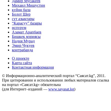
Дамир Мусакеев
Михаил Мишустин
күйөө бала
Болот Шер
сүт азыктары
“Карасуу” базары
өспүрүм
Азамат Арапбаев
Бишкек мэриясы
Надия Мурад
Эмир Чукуев
контрабанда
О проекте
Карта сайта
Контактная информация
© Информационно-аналитический портал “Саясат.kg”, 2011.
При цитировании и использовании любых материалов ссылка
на портал «Саясат.kg» обязательна
(для Интернет–изданий —
www.sayasat.kg
)