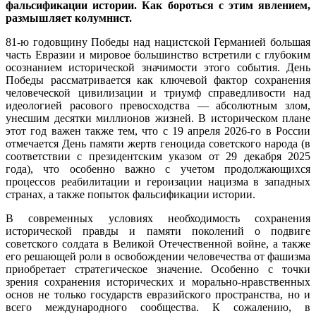
фальсификации истории. Как бороться с этим явлением,
размышляет колумнист.
81-ю годовщину Победы над нацистской Германией большая
часть Евразии и мировое большинство встретили с глубоким
осознанием исторической значимости этого события. День
Победы рассматривается как ключевой фактор сохранения
человеческой цивилизации и триумф справедливости над
идеологией расового превосходства — абсолютным злом,
унесшим десятки миллионов жизней. В историческом плане
этот год важен также тем, что с 19 апреля 2026-го в России
отмечается День памяти жертв геноцида советского народа (в
соответствии с президентским указом от 29 декабря 2025
года), что особенно важно с учетом продолжающихся
процессов реабилитации и героизации нацизма в западных
странах, а также попыток фальсификации истории.
В современных условиях необходимость сохранения
исторической правды и памяти поколений о подвиге
советского солдата в Великой Отечественной войне, а также
его решающей роли в освобождении человечества от фашизма
приобретает стратегическое значение. Особенно с точки
зрения сохранения исторических и морально-нравственных
основ не только государств евразийского пространства, но и
всего международного сообщества. К сожалению, в