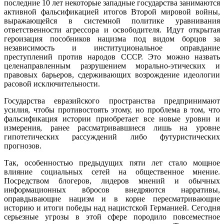
последние 10 лет некоторые западные государства занимаются
активной фальсификацией итогов Второй мировой войны,
выражающейся в системной политике уравнивания
ответственности агрессора и освободителя. Идут открытая
героизация пособников нацизма под видом борцов за
независимость и институциональное оправдание
преступлений против народов СССР. Это можно назвать
целенаправленным разрушением морально-этических и
правовых барьеров, сдерживающих возрождение идеологии
расовой исключительности.
Государства евразийского пространства предпринимают
усилия, чтобы противостоять этому, но проблема в том, что
фальсификация истории приобретает все новые уровни и
измерения, ранее рассматривавшиеся лишь на уровне
гипотетических рассуждений либо футуристических
прогнозов.
Так, особенностью предыдущих пяти лет стало мощное
влияние социальных сетей на общественное мнение.
Посредством блогеров, лидеров мнений и обычных
информационных вбросов внедряются нарративы,
оправдывающие нацизм и в корне пересматривающие
историю и итоги победы над нацистской Германией. Сегодня
серьезные угрозы в этой сфере породило повсеместное