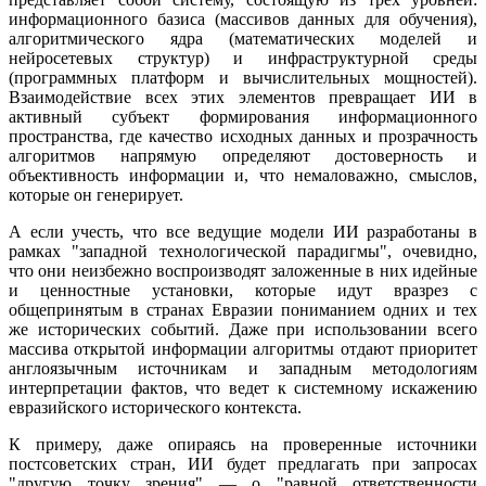
информационного базиса (массивов данных для обучения),
алгоритмического ядра (математических моделей и
нейросетевых структур) и инфраструктурной среды
(программных платформ и вычислительных мощностей).
Взаимодействие всех этих элементов превращает ИИ в
активный субъект формирования информационного
пространства, где качество исходных данных и прозрачность
алгоритмов напрямую определяют достоверность и
объективность информации и, что немаловажно, смыслов,
которые он генерирует.
А если учесть, что все ведущие модели ИИ разработаны в
рамках "западной технологической парадигмы", очевидно,
что они неизбежно воспроизводят заложенные в них идейные
и ценностные установки, которые идут вразрез с
общепринятым в странах Евразии пониманием одних и тех
же исторических событий. Даже при использовании всего
массива открытой информации алгоритмы отдают приоритет
англоязычным источникам и западным методологиям
интерпретации фактов, что ведет к системному искажению
евразийского исторического контекста.
К примеру, даже опираясь на проверенные источники
постсоветских стран, ИИ будет предлагать при запросах
"другую точку зрения" — о "равной ответственности