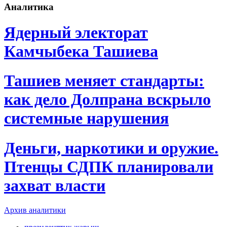
Аналитика
Ядерный электорат
Камчыбека Ташиева
Ташиев меняет стандарты:
как дело Долпрана вскрыло
системные нарушения
Деньги, наркотики и оружие.
Птенцы СДПК планировали
захват власти
Архив аналитики