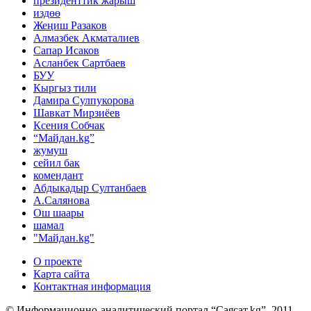
президенттик жарыш
издөө
Жеңиш Разаков
Алмазбек Акматалиев
Сапар Исаков
Асланбек Сартбаев
БУУ
Кыргыз тили
Дамира Сулпукорова
Шавкат Мирзиёев
Ксения Собчак
“Майдан.kg”
жумуш
сейил бак
комендант
Абдыкадыр Султанбаев
А.Салянова
Ош шаары
шамал
"Майдан.kg"
О проекте
Карта сайта
Контактная информация
© Информационно-аналитический портал “Саясат.kg”, 2011.