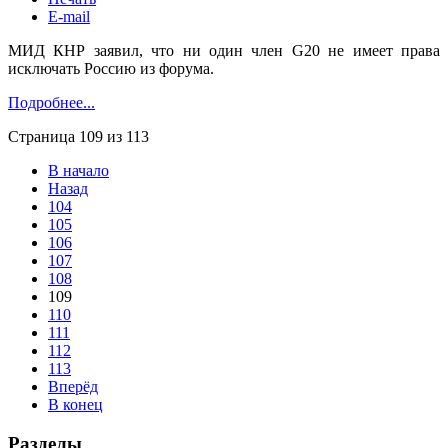
E-mail
МИД КНР заявил, что ни один член G20 не имеет права
исключать Россию из форума.
Подробнее...
Страница 109 из 113
В начало
Назад
104
105
106
107
108
109
110
111
112
113
Вперёд
В конец
Разделы