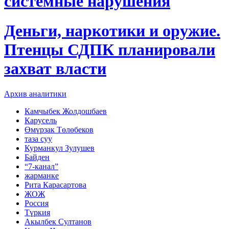
системные нарушения
Деньги, наркотики и оружие.
Птенцы СДПК планировали
захват власти
Архив аналитики
Камчыбек Жолдошбаев
Карусель
Өмүрзак Төлөбеков
таза суу
Курманкул Зулушев
Байден
“7-канал”
жарманке
Рита Карасартова
ЖОЖ
Россия
Түркия
Акылбек Султанов