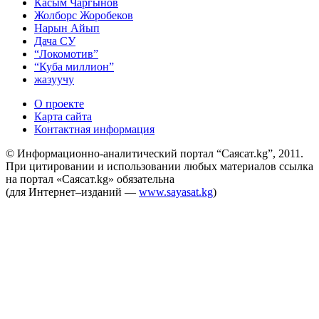
Касым Чаргынов
Жолборс Жоробеков
Нарын Айып
Дача СУ
“Локомотив”
“Куба миллион”
жазуучу
О проекте
Карта сайта
Контактная информация
© Информационно-аналитический портал “Саясат.kg”, 2011.
При цитировании и использовании любых материалов ссылка
на портал «Саясат.kg» обязательна
(для Интернет–изданий —
www.sayasat.kg
)