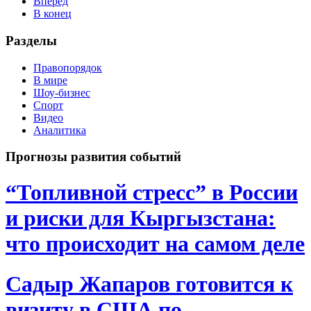
Вперёд
В конец
Разделы
Правопорядок
В мире
Шоу-бизнес
Спорт
Видео
Аналитика
Прогнозы развития событий
“Топливной стресс” в России
и риски для Кыргызстана:
что происходит на самом деле
Садыр Жапаров готовится к
визиту в США по