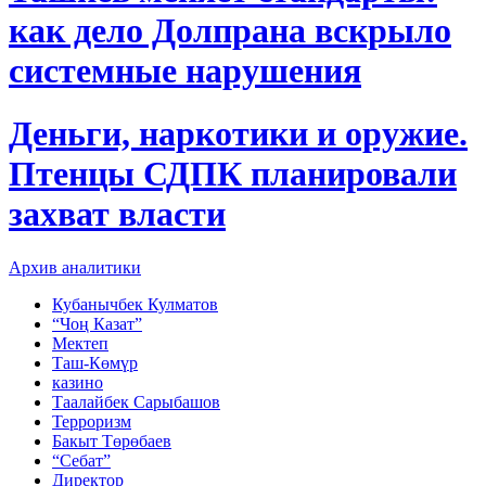
как дело Долпрана вскрыло
системные нарушения
Деньги, наркотики и оружие.
Птенцы СДПК планировали
захват власти
Архив аналитики
Кубанычбек Кулматов
“Чоң Казат”
Мектеп
Таш-Көмүр
казино
Таалайбек Сарыбашов
Терроризм
Бакыт Төрөбаев
“Себат”
Директор