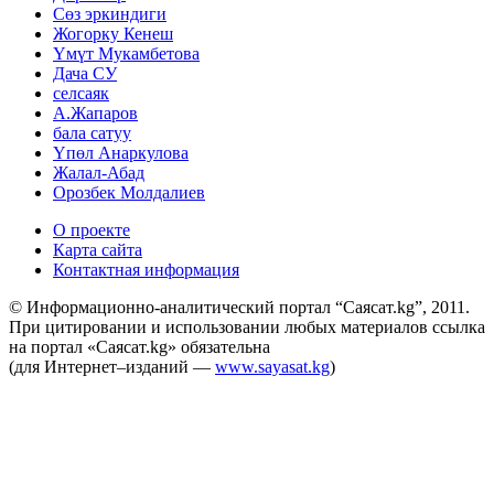
Сөз эркиндиги
Жогорку Кенеш
Үмүт Мукамбетова
Дача СУ
селсаяк
А.Жапаров
бала сатуу
Үпөл Анаркулова
Жалал-Абад
Орозбек Молдалиев
О проекте
Карта сайта
Контактная информация
© Информационно-аналитический портал “Саясат.kg”, 2011.
При цитировании и использовании любых материалов ссылка
на портал «Саясат.kg» обязательна
(для Интернет–изданий —
www.sayasat.kg
)