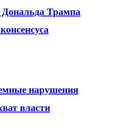
 Дональда Трампа
консенсуса
темные нарушения
хват власти