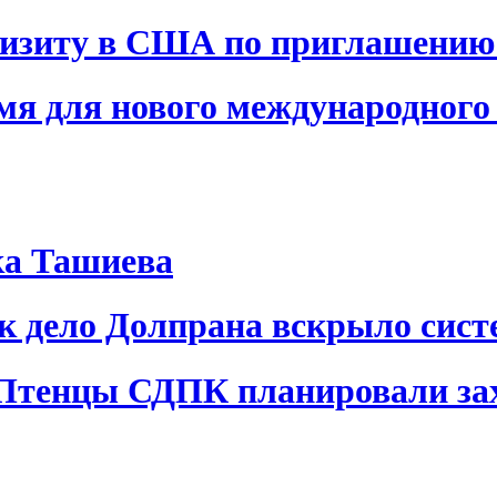
визиту в США по приглашению
я для нового международного 
ка Ташиева
ак дело Долпрана вскрыло сис
 Птенцы СДПК планировали за