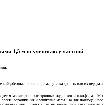
ми 1,5 млн учеников у частной
нии.
ре кибербезопасности, например утечка данных или их передача
 ведется мониторинг электронных журналов и платформ. «Мы
ы ввести ограничения и защитные меры. Но для полноценного
нет-провайдеры подадут в суд, мы можем проиграть такие дела