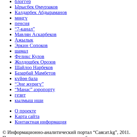
блоггер
Ырысбек Өмүрзаков
Калдарбек Абдыраманов
мөңгү
пенсия
“7-канал”
Мавлян Аскарбеков
Ажылык
Эркин Сопоков
шамал
Феликс Кулов
Жолдошбек Орозов
Шайлоо Нарбеков
Базарбай Мамбетов
күйөө бала
“Эне жүрөгү”
“Манас” аэропорту
гезит
кылмыш иши
О проекте
Карта сайта
Контактная информация
© Информационно-аналитический портал “Саясат.kg”, 2011.