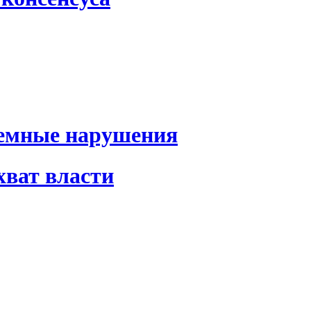
темные нарушения
хват власти