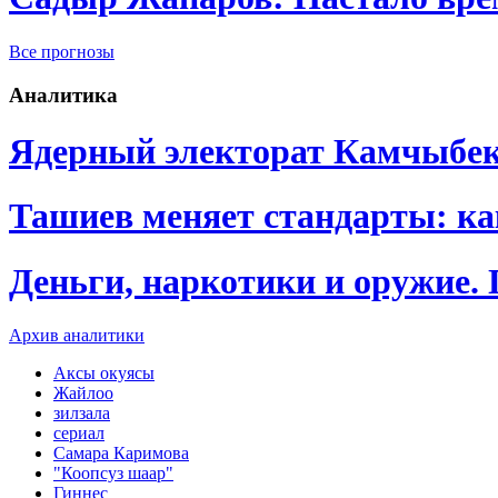
Все прогнозы
Аналитика
Ядерный электорат Камчыбе
Ташиев меняет стандарты: к
Деньги, наркотики и оружие.
Архив аналитики
Аксы окуясы
Жайлоо
зилзала
сериал
Самара Каримова
"Коопсуз шаар"
Гиннес