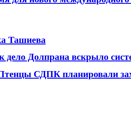
ка Ташиева
ак дело Долпрана вскрыло сис
 Птенцы СДПК планировали за