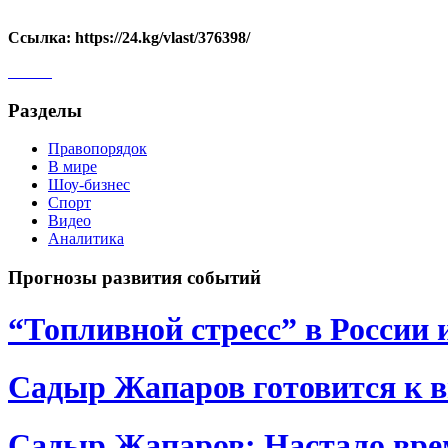
Ссылка: https://24.kg/vlast/376398/
Разделы
Правопорядок
В мире
Шоу-бизнес
Спорт
Видео
Аналитика
Прогнозы развития событий
“Топливной стресс” в России 
Садыр Жапаров готовится к 
Садыр Жапаров: Настало врем