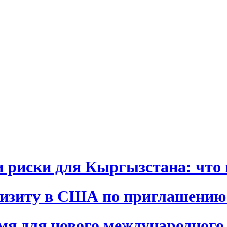
и риски для Кыргызстана: что 
визиту в США по приглашению
я для нового международного 