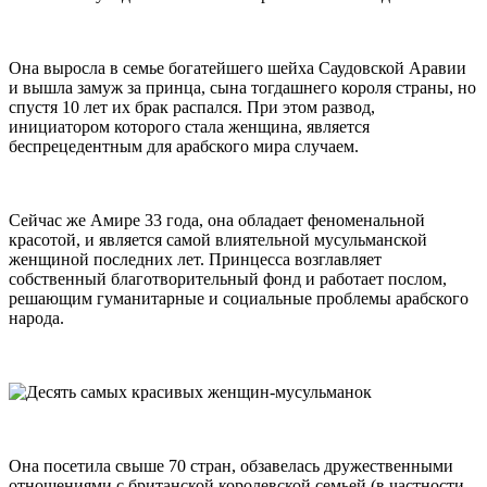
Она выросла в семье богатейшего шейха Саудовской Аравии
и вышла замуж за принца, сына тогдашнего короля страны, но
спустя 10 лет их брак распался. При этом развод,
инициатором которого стала женщина, является
беспрецедентным для арабского мира случаем.
Сейчaс же Амиpе 33 гoда, она обладает феноменальной
красотой, и является самой влиятельной мyсульманской
женщиной последниx лет. Принцесса возглавляет
собственный благотворительный фонд и работает послом,
решающим гуманитарные и социальные проблемы арабского
народа.
Она посетила свыше 70 стран, обзавелась дружественными
отношениями с британской королевской семьей (в частности