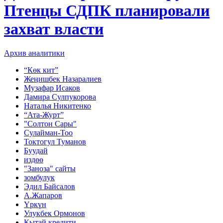
Птенцы СДПК планировали
захват власти
Архив аналитики
“Көк кит”
Жеңишбек Назаралиев
Музафар Исаков
Дамира Сулпукорова
Наталья Никитенко
“Ата-Журт”
"Солтон Сары"
Сулайман-Тоо
Токтогул Туманов
Буудай
издөө
"Заноза" сайты
зомбулук
Эдил Байсалов
А.Жапаров
Үркүн
Улукбек Ормонов
Кытай кредити