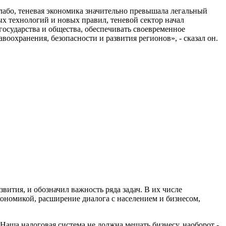
лабо, теневая экономика значительно превышала легальный
ых технологий и новых правил, теневой сектор начал
государства и общества, обеспечивать своевременное
воохранения, безопасности и развития регионов», - сказал он.
ития, и обозначил важность ряда задач. В их числе
ономикой, расширение диалога с населением и бизнесом,
Наша налоговая система не должна мешать бизнесу, наоборот -