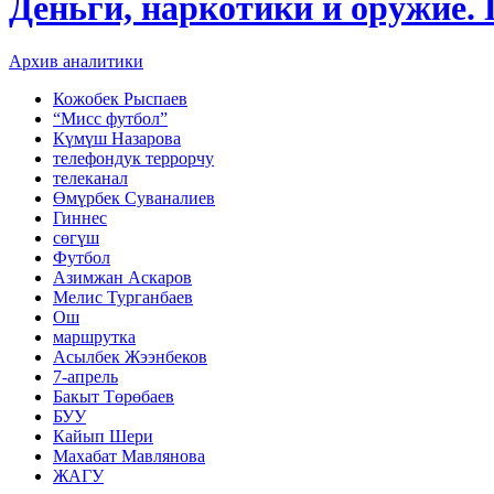
Деньги, наркотики и оружие.
Архив аналитики
Кожобек Рыспаев
“Мисс футбол”
Күмүш Назарова
телефондук террорчу
телеканал
Өмүрбек Суваналиев
Гиннес
сөгүш
Футбол
Азимжан Аскаров
Мелис Турганбаев
Ош
маршрутка
Асылбек Жээнбеков
7-апрель
Бакыт Төрөбаев
БУУ
Кайып Шери
Махабат Мавлянова
ЖАГУ