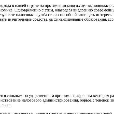
дохода в нашей стране на протяжении многих лет выполнялась с
кономике. Одновременно с этим, благодаря внедрению современн
зультате налоговая служба стала способной защищать интересы 
ать значительные средства на финансирование образования, здра
ется сильным государственным органом с цифровым вектором разв
нствование налогового администрирования, борьба с теневой эк
алогов.
ртнера - поддержке, опоре и сопровождению предпринимателей. 