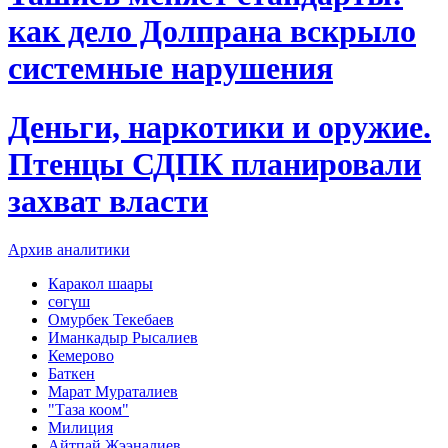
как дело Долпрана вскрыло
системные нарушения
Деньги, наркотики и оружие.
Птенцы СДПК планировали
захват власти
Архив аналитики
Каракол шаары
сөгүш
Омурбек Текебаев
Иманкадыр Рысалиев
Кемерово
Баткен
Марат Мураталиев
"Таза коом"
Милиция
Айтпай Жээналиев