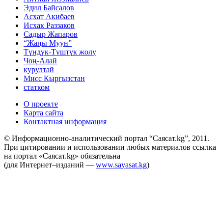
Эдил Байсалов
Асхат Акибаев
Исхак Раззаков
Садыр Жапаров
“Жаңы Муун”
Түндүк-Түштүк жолу
Чоң-Алай
курултай
Мисс Кыргызстан
статком
О проекте
Карта сайта
Контактная информация
© Информационно-аналитический портал “Саясат.kg”, 2011.
При цитировании и использовании любых материалов ссылка
на портал «Саясат.kg» обязательна
(для Интернет–изданий —
www.sayasat.kg
)