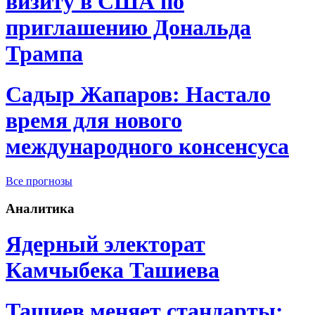
визиту в США по
приглашению Дональда
Трампа
Садыр Жапаров: Настало
время для нового
международного консенсуса
Все прогнозы
Аналитика
Ядерный электорат
Камчыбека Ташиева
Ташиев меняет стандарты: