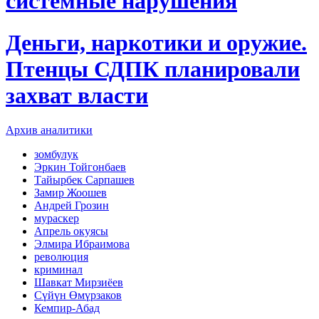
системные нарушения
Деньги, наркотики и оружие.
Птенцы СДПК планировали
захват власти
Архив аналитики
зомбулук
Эркин Тойгонбаев
Тайырбек Сарпашев
Замир Жоошев
Андрей Грозин
мураскер
Апрель окуясы
Элмира Ибраимова
революция
криминал
Шавкат Мирзиёев
Сүйүн Өмүрзаков
Кемпир-Абад