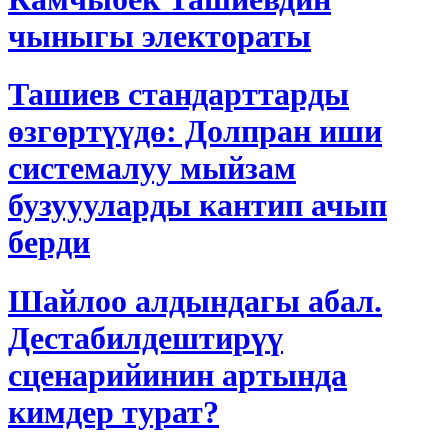
чыныгы электораты
Ташиев стандарттарды
өзгөртүүдө: Долпран иши
системалуу мыйзам
бузуууларды кантип ачып
берди
Шайлоо алдындагы абал.
Дестабилдештирүү
сценарийинин артында
кимдер турат?