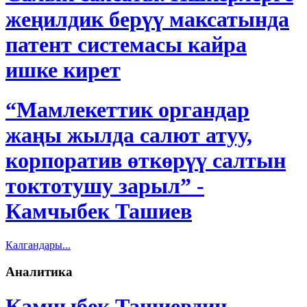
жеңилдик берүү максатында
патент системасы кайра
ишке кирет
“Мамлекеттик органдар
жаңы жылда салют атуу,
корпоратив өткөрүү салтын
токтотушу зарыл” -
Камчыбек Ташиев
Калгандары...
Аналитика
Камчыбек Ташиевдин