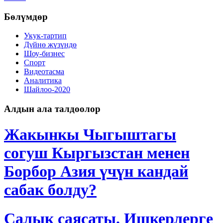
Бөлүмдөр
Укук-тартип
Дγйнө жүзүндө
Шоу-бизнес
Спорт
Видеотасма
Аналитика
Шайлоо-2020
Алдын ала талдоолор
Жакынкы Чыгыштагы
согуш Кыргызстан менен
Борбор Азия үчүн кандай
сабак болду?
Салык саясаты. Ишкерлерге