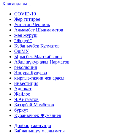
Калгандары...
COVID-19
Жер титирөө
Уинстон Черчиль
Алмамбет Шыкмаматов
жөө жүрүш
“Жерүй”
Кубанычбек Кулматов
ОшМУ
Ырысбек Мааткабылов
Абдышүкүр ажы Нарматов
революция
Элнура Кулуева
кыргыз-тажик чек арасы
инвестиция
Адвокат
Жайлоо
Ч.Айтматов
Базарбай Мамбетов
бүркүт
Кубанычбек Жумалиев
Долбоор жөнүндө
Байланышуу маалыматы