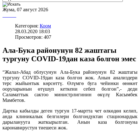
Жума, 07 август 2026
Категория:
Коом
28.03.2020 18:03
Просмотров: 407
Ала-Бука районунун 82 жаштагы
тургуну COVID-19дан каза болгон эмес
“Жалал-Абад облусунун Ала-Бука районунун 82 жаштагы
тургуну COVID-19дан каза болгон жок. Анын анализдери
терс жыйынтык көрсөттү. Өлүмгө буга чейинки өнөкөт
ооруларынын өтүшүп кеткени себеп болгон”,- деди
Саламаттык сактоо министрлигинин өкүлү Касымбек
Мамбетов.
Дартка кабылды деген тургун 17-мартта чет өлкөдөн келип,
анда клиникалык белгилери болгондуктан стационардык
дарыланууга жаткырылган. Анын каза болгонуна
каронавирустун тиешеси жок.