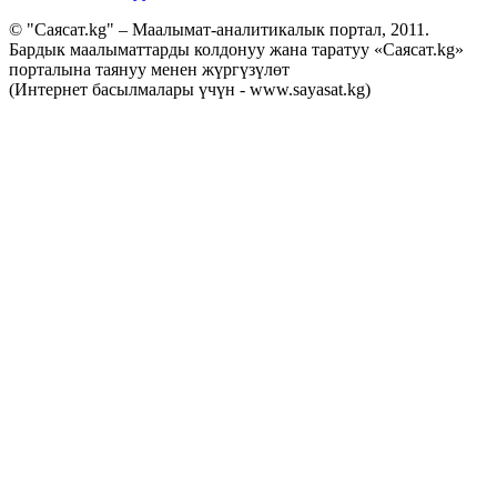
© "Саясат.kg" – Маалымат-аналитикалык портал, 2011.
Бардык маалыматтарды колдонуу жана таратуу «Саясат.kg»
порталына таянуу менен жүргүзүлөт
(Интернет басылмалары үчүн - www.sayasat.kg)