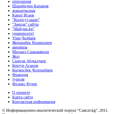
оппозиция
Шарабидин Капаров
жакырчылык
Канат Исаев
“Коопсуз шаар”
"Заноза" сайты
"Майдан.kg"
университет
Улан Чалбаев
Жеңишбек Назаралиев
авиабаза
Михаил Саакашвили
Жол
Сыргак Абдылдаев
Бектур Асанов
Космосбек Чолпонбаев
Франция
туризм
Феликс Кулов
О проекте
Карта сайта
Контактная информация
© Информационно-аналитический портал “Саясат.kg”, 2011.