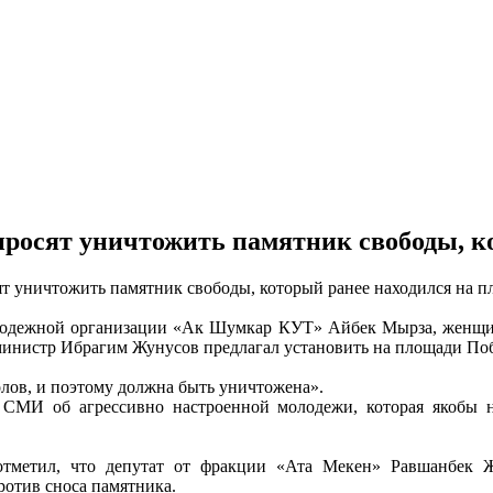
росят уничтожить памятник свободы, к
 уничтожить памятник свободы, который ранее находился на п
 молодежной организации «Ак Шумкар КУТ» Айбек Мырза, женщи
министр Ибрагим Жунусов предлагал установить на площади Поб
олов, и поэтому должна быть уничтожена».
МИ об агрессивно настроенной молодежи, которая якобы н
метил, что депутат от фракции «Ата Мекен» Равшанбек Жээ
ротив сноса памятника.