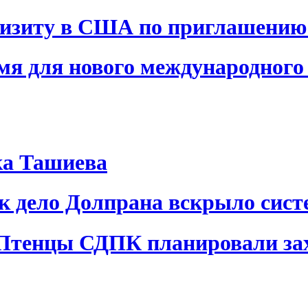
визиту в США по приглашению
я для нового международного 
ка Ташиева
ак дело Долпрана вскрыло сис
 Птенцы СДПК планировали за