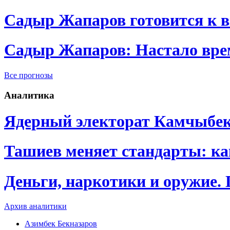
Садыр Жапаров готовится к 
Садыр Жапаров: Настало врем
Все прогнозы
Аналитика
Ядерный электорат Камчыбе
Ташиев меняет стандарты: к
Деньги, наркотики и оружие.
Архив аналитики
Азимбек Бекназаров