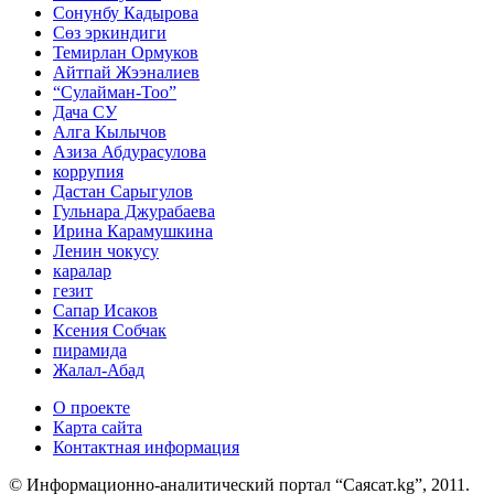
Сонунбу Кадырова
Сөз эркиндиги
Темирлан Ормуков
Айтпай Жээналиев
“Сулайман-Тоо”
Дача СУ
Алга Кылычов
Азиза Абдурасулова
коррупия
Дастан Сарыгулов
Гульнара Джурабаева
Ирина Карамушкина
Ленин чокусу
каралар
гезит
Сапар Исаков
Ксения Собчак
пирамида
Жалал-Абад
О проекте
Карта сайта
Контактная информация
© Информационно-аналитический портал “Саясат.kg”, 2011.