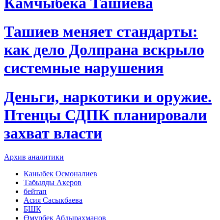
Камчыбека Ташиева
Ташиев меняет стандарты:
как дело Долпрана вскрыло
системные нарушения
Деньги, наркотики и оружие.
Птенцы СДПК планировали
захват власти
Архив аналитики
Каныбек Осмоналиев
Табылды Акеров
бейтап
Асия Сасыкбаева
БШК
Өмүрбек Абдырахманов