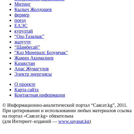
Митинг
Кылыч Жолдошев
фермер
поезд
ЕАЭС
курултай
“Ош-Тазалык”
жазуучу
“Шамбесай”
"Каз Минералс Бозумчак"
Жамин Акималиев
Казакстан
Апас Жумагулов
Электр энергиясы
О проекте
Карта сайта
Контактная информация
© Информационно-аналитический портал “Саясат.kg”, 2011.
При цитировании и использовании любых материалов ссылка
на портал «Саясат.kg» обязательна
(для Интернет–изданий —
www.sayasat.kg
)