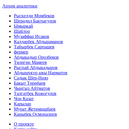
Архив аналитики
Рыскелди Момбеков
Шерадил Бактыгулов
Ымыркай
Шайлоо
Музаффар Исаков
Калдарбек Абдыраманов
Тайырбек Сарпашев
фермер
Абдыкадыр Орозбеков
Төлөгөн Мамеев
Рыспай Абдыкадыров
Абдышүкүр ажы Нарматов
Садык Шер-Нияз
Бакыт Төрөбаев
Чыңгыз Айтматов
Талгатбек Кожогулов
Чоң Казат
Карылар
Мурат Жетимишбаев
Каныбек Осмоналиев
О проекте