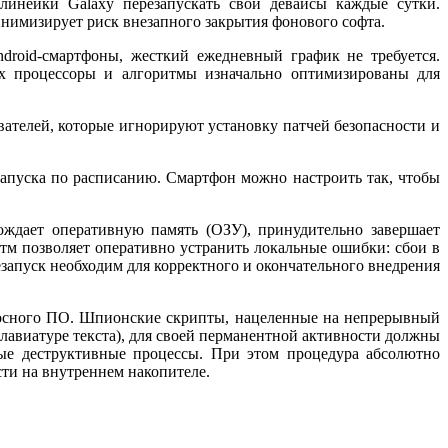
линейки Galaxy перезапускать свои девайсы каждые сутки.
нимизирует риск внезапного закрытия фонового софта.
roid-смартфоны, жесткий ежедневный график не требуется.
их процессоры и алгоритмы изначально оптимизированы для
вателей, которые игнорируют установку патчей безопасности и
апуска по расписанию. Смартфон можно настроить так, чтобы
ждает оперативную память (ОЗУ), принудительно завершает
тм позволяет оперативно устранить локальные ошибки: сбои в
запуск необходим для корректного и окончательного внедрения
носного ПО. Шпионские скрипты, нацеленные на непрерывный
авиатуре текста), для своей перманентной активности должны
ые деструктивные процессы. При этом процедура абсолютно
ти на внутреннем накопителе.