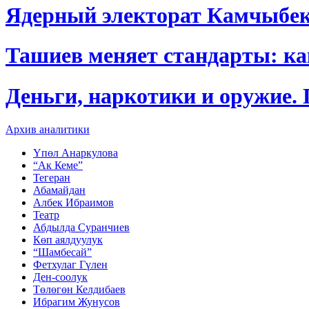
Ядерный электорат Камчыбе
Ташиев меняет стандарты: к
Деньги, наркотики и оружие.
Архив аналитики
Үпөл Анаркулова
“Ак Кеме”
Тегеран
Абамайдан
Албек Ибраимов
Театр
Абдылда Суранчиев
Көп аялдуулук
“Шамбесай”
Фетхулаг Гүлен
Ден-соолук
Төлөгөн Келдибаев
Ибрагим Жунусов