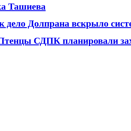
ка Ташиева
ак дело Долпрана вскрыло сис
 Птенцы СДПК планировали за