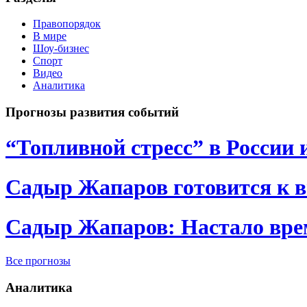
Правопорядок
В мире
Шоу-бизнес
Спорт
Видео
Аналитика
Прогнозы развития событий
“Топливной стресс” в России 
Садыр Жапаров готовится к 
Садыр Жапаров: Настало врем
Все прогнозы
Аналитика