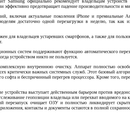
т Samsung официально рекомендует владельцам устройств 
ии эффективно предотвращает падение производительности и ми
й, включая актуальные поколения iPhone и премиальные And
моделям достаточно одной перезагрузки в неделю, так как 
жен для владельцев устаревших смартфонов, а также для пользо
т.
ционных систем поддерживают функцию автоматического перез
огда устройством никто не пользуется.
комплексную внутреннюю очистку. Аппарат полностью освобо
сех критически важных системных служб. Этот базовый алгори
го софта и беспричинный перегрев процессора. Кроме того, пере
ние устройства выступает действенным барьером против вредо
леживание геопозиции владельца или перехват вводимого на кл
ый перезапуск очищает ОЗУ и полностью ликвидирует скрыт
приложения, контакты и документы остаются в полной сохраннос