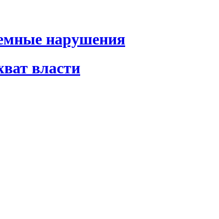
темные нарушения
хват власти