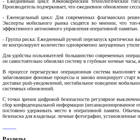
- Ежедневный цикл: Южнокорейский технологический гиган
Производитель подчеркивает, что ежедневное обновление сесс
- Еженедельный цикл: Для современных флагманских решени
Эксперты мобильного рынка сходятся во мнении, что топ-
эффективного автономного управления оперативной памятью.
- Группа риска: Ежедневный ручной перезапуск критически ва
не контролируют количество одновременно запущенных утили
Для удобства пользователей большинство современных опера
он самостоятельно обновлял систему в глубокие ночные часы, к
В процессе перезагрузки операционная система выполняет 
забаговавшие фоновые процессы и заново инициирует старт в
доставке push-уведомлений, нестабильное поведение мобильно
системных обновлений.
С точки зрения цифровой безопасности регулярное выключе
сбор конфиденциальной информации (несанкционированное отс
постоянно удерживать место в оперативной памяти. Обычн
безопасна для владельца: личные фотографии, установленные 
Разделы