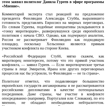
этом заявил политолог Данила Гуреев в эфире программы
«Мнение».
Комментарий эксперта стал реакцией на предложение
президента Финляндии Александра Стубба, выразившего
готовность представлять Евросоюз на мирных переговорах.
По словам Гуреева, подобные инициативы укладываются в
«гонку миротворцев», развернувшуюся среди европейских
политиков с начала СВО. Однако, как подчеркнул аналитик,
Россия не рассматривает Финляндию как подходящую
площадку, поскольку Хельсинки являются прямым
участником конфликта на стороне Киева.
«Российской Федерации Стубб, мягко скажем, как
миротворец неинтересен, потому что это прямой участник
конфликта, — заявил Гуреев. — Если миротворческие третьи
страны в лице Эмиратов, Ирана или других переговорных
процессов нас бы устроили, то Финляндия — не та страна».
Политолог отметил, что подавляющее большинство
европейских государств ангажированы и не рассматриваются
российскими дипломатами в качестве потенциальных
посредников. Даже страны, чье участие в конфликте
опосредованно (например, Португалия или Словакия), по его
мнению, не обладают необходимым нейтралитетом.