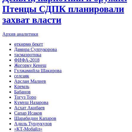
Птенцы СДПК планировали
захват власти
Архив аналитики
өткөрмө бекет
Дамира Сулпукорова
тасмаэротика
ФИФА-2018
Жогорку Кенеш
Гүлжамийла Шакирова
селсаяк
Арслан Малиев
Кремль
Бабанов
Тогуз Торо
Күмүш Назарова
Асхат Акибаев
Сапар Исаков
Шарабидин Капаров
Адиль Турдукулов
«КТ-Мобайл»