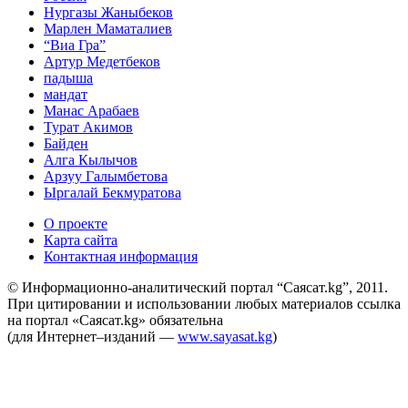
Нургазы Жаныбеков
Марлен Маматалиев
“Виа Гра”
Артур Медетбеков
падыша
мандат
Манас Арабаев
Турат Акимов
Байден
Алга Кылычов
Арзуу Галымбетова
Ыргалай Бекмуратова
О проекте
Карта сайта
Контактная информация
© Информационно-аналитический портал “Саясат.kg”, 2011.
При цитировании и использовании любых материалов ссылка
на портал «Саясат.kg» обязательна
(для Интернет–изданий —
www.sayasat.kg
)