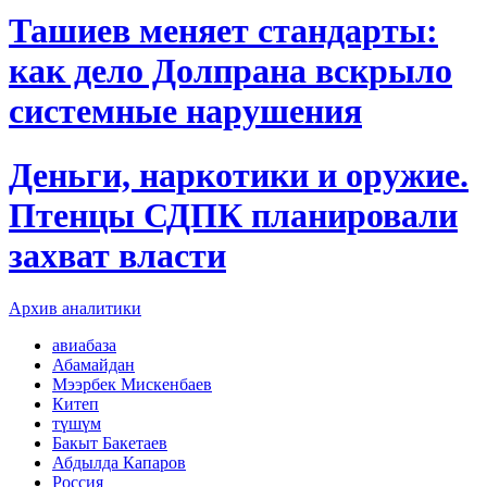
Ташиев меняет стандарты:
как дело Долпрана вскрыло
системные нарушения
Деньги, наркотики и оружие.
Птенцы СДПК планировали
захват власти
Архив аналитики
авиабаза
Абамайдан
Мээрбек Мискенбаев
Китеп
түшүм
Бакыт Бакетаев
Абдылда Капаров
Россия