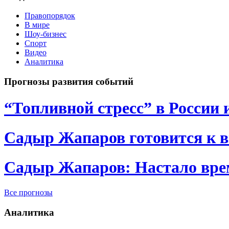
Правопорядок
В мире
Шоу-бизнес
Спорт
Видео
Аналитика
Прогнозы развития событий
“Топливной стресс” в России 
Садыр Жапаров готовится к 
Садыр Жапаров: Настало врем
Все прогнозы
Аналитика