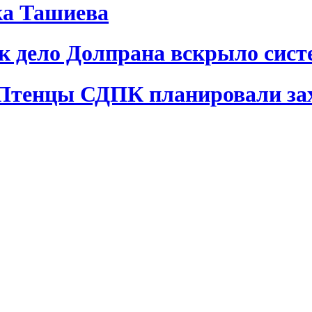
ка Ташиева
ак дело Долпрана вскрыло сис
 Птенцы СДПК планировали за