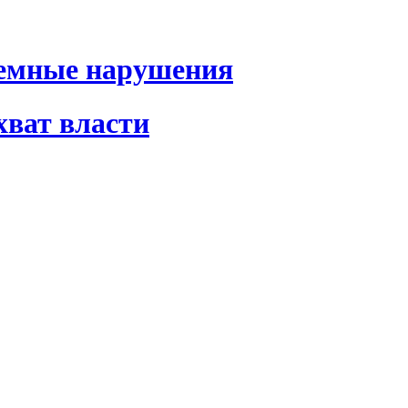
темные нарушения
хват власти