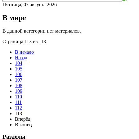
Пятница, 07 августа 2026
В мире
В данной категории нет материалов.
Страница 113 из 113
В начало
Назад
104
105
106
107
108
109
110
111
112
113
Вперёд
В конец
Разделы