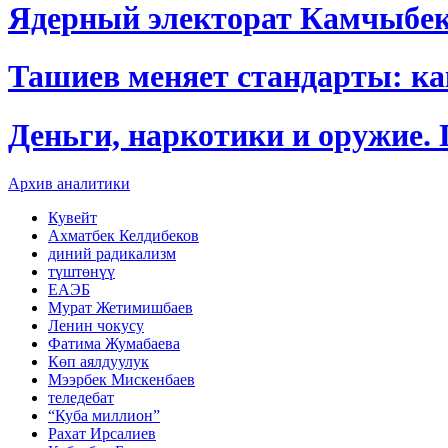
Ядерный электорат Камчыбе
Ташиев меняет стандарты: к
Деньги, наркотики и оружие.
Архив аналитики
Кувейт
Ахматбек Келдибеков
диний радикализм
түштөнүү
ЕАЭБ
Мурат Жетимишбаев
Ленин чокусу
Фатима Жумабаева
Көп аялдуулук
Мээрбек Мискенбаев
теледебат
“Куба миллион”
Рахат Ирсалиев