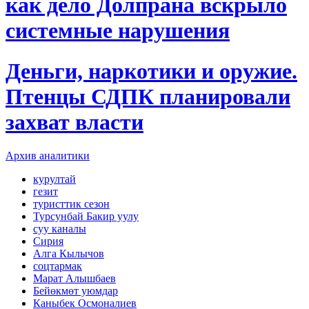
как дело Долпрана вскрыло
системные нарушения
Деньги, наркотики и оружие.
Птенцы СДПК планировали
захват власти
Архив аналитики
курултай
гезит
туристтик сезон
Турсунбай Бакир уулу
суу каналы
​​​​​​​Сирия
Алга Кылычов
соцтармак
Марат Алышбаев
Бейөкмөт уюмдар
Каныбек Осмоналиев