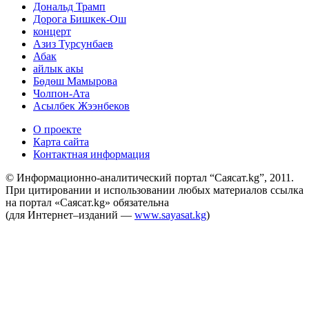
Дональд Трамп
Дорога Бишкек-Ош
концерт
Азиз Турсунбаев
Абак
айлык акы
Бөдөш Мамырова
Чолпон-Ата
Асылбек Жээнбеков
О проекте
Карта сайта
Контактная информация
© Информационно-аналитический портал “Саясат.kg”, 2011.
При цитировании и использовании любых материалов ссылка
на портал «Саясат.kg» обязательна
(для Интернет–изданий —
www.sayasat.kg
)