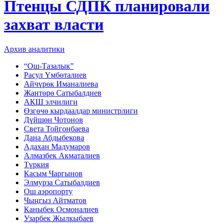
Птенцы СДПК планировали
захват власти
Архив аналитики
“Ош-Тазалык”
Расул Үмбөталиев
Айчүрөк Иманалиева
Жантөрө Сатыбалдиев
АКШ элчилиги
Өзгөчө кырдаалдар министрлиги
Дүйшөн Чотонов
Света Тойгонбаева
Дана Абдыбекова
Адахан Мадумаров
Алмазбек Акматалиев
Түркия
Касым Чаргынов
Элмурза Сатыбалдиев
Ош аэропорту
Чыңгыз Айтматов
Каныбек Осмоналиев
Узарбек Жылкыбаев