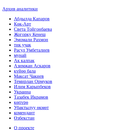
Архив аналитики
Абдылда Капаров
Көк-Арт
Света Тойгонбаева
Жогорку Кенеш
Эмомали Рахмон
тик учак
Расул Умбеталиев
мунай
Ак калпак
Азимжан Аскаров
күйөө бала
Максат Чакиев
Темирлан Ормуков
Илим Карыпбеков
Украина
Тазабек Икрамов
көпүрө
Убактылуу өкмөт
комендант
Өзбекстан
О проекте