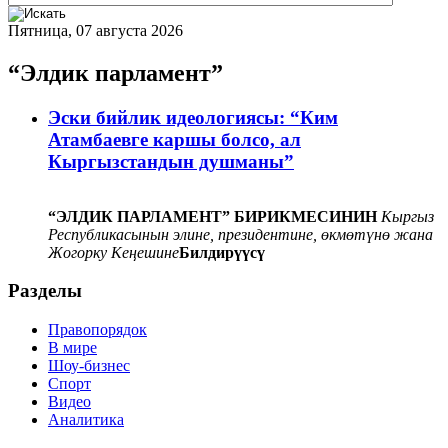
Пятница, 07 августа 2026
“Элдик парламент”
Эски бийлик идеологиясы: “Ким
Атамбаевге каршы болсо, ал
Кыргызстандын душманы”
“ЭЛДИК ПАРЛАМЕНТ” БИРИКМЕСИНИН
Кыргыз
Республикасынын элине, президентине, өкмөтүнө жана
Жогорку Кеңешине
Билдирүүсү
Разделы
Правопорядок
В мире
Шоу-бизнес
Спорт
Видео
Аналитика