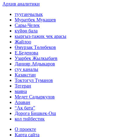
Архив аналитики
тууганчылык
Муратбек Мукашев
Сары-Челек
күйөө бала
кыргыз-тажик чек арасы
Жайлоо
Өмүрзак Төлөбеков
Е.Беденова
Узарбек Жылкыбаев
Данияр Абдыкаров
суу каналы
Казакстан
Токтогул Туманов
Тегеран
маяна
Медет Садыркулов
Араван
“Ак бата”
Дорога Бишкек-Ош
кол тийбестик
О проекте
Карта сайта