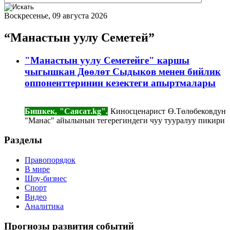
Воскресенье, 09 августа 2026
“Манастын уулу Семетей”
"Манастын уулу Семетейге" каршы
чыгышкан Дөөлөт Сыдыков менен бийлик
оппоненттеринин кезектеги апыртмалары
Бишкек, "Саясат.kg".
Киносценарист Ө.Төлөбековдун
"Манас" айылынын тегерегиндеги чуу тууралуу пикири
Разделы
Правопорядок
В мире
Шоу-бизнес
Спорт
Видео
Аналитика
Прогнозы развития событий